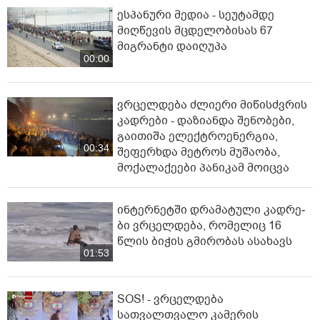
ესპანური მედია - სეუტამდე
მიღწევის მცდელობისას 67
მიგრანტი დაიღუპა
00:00
ვრცელდება ძლიერი მიწისძვრის
კადრები - დაზიანდა შენობები,
გაითიშა ელექტროენერგია,
00:34
შეფერხდა მეტროს მუშაობა,
მოქალაქეები პანიკამ მოიცვა
ინ­ტერ­ნეტ­ში დრა­მა­ტუ­ლი კად­რე­
ბი ვრცელდება, რომელიც 16
წლის ბიჭის გმირობას ასახავს
01:53
SOS! - ვრცელდება
სათვალთვალო კამერის