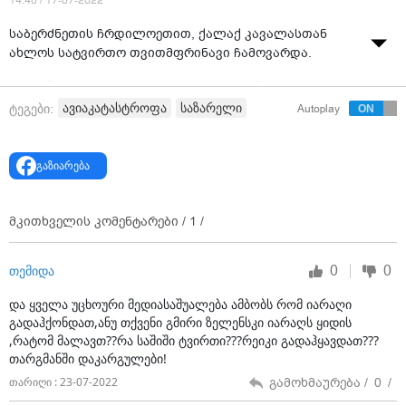
14:46 / 17-07-2022
საბერძნეთის ჩრდილოეთით, ქალაქ კავალასთან
ახლოს სატვირთო თვითმფრინავი ჩამოვარდა.
მედიის ცნობით, “ანტონოვ-12”, რომელსაც უკრაინაში
დაფუძნებული კომპანია მართავდა, სერბეთიდან
ავიაკატასტროფა
საზარელი
ტეგები:
Autoplay
იორდანიაში მიფრინავდა.
ჯერჯერობით უცნობია, რამდენი ადამიანი
გაზიარება
იმყოფებოდა ბორტზე, მაგრამ ზოგიერთი
დაუდასტურებელი ცნობით, თვითმფრინავში
შესაძლოა, რვა ადამიანი იმყოფებოდეს.
მკითხველის კომენტარები /
1
/
საბერძნეთის სახელმწიფო მაუწყებელის ERT-ის
ინფორმაციით, თვითმფრინავს 12-ტონიანი ტვირთი
0
0
თემიდა
გადაჰქონდა.
და ყველა უცხოური მედიასაშუალება ამბობს რომ იარაღი
გავრცელებული ინფორმაციით, პილოტმა კავალას
გადაჰქონდათ,ანუ თქვენი გმირი ზელენსკი იარაღს ყიდის
აეროპორტში ავარიული დაშვება მოითხოვა ძრავის
,რატომ მალავთ??რა საშიში ტვირთი???რეიკი გადაჰყავდათ???
თარგმანში დაკარგულები!
პრობლემის გამო, თუმცა ასაფრენ-დასაფრენ ბილიკზე
მისვლა ვერ შეძლო.
გამოხმაურება /
0
/
თარიღი : 23-07-2022