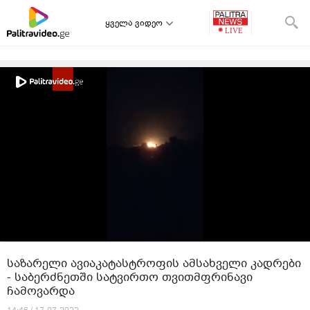
ყველა ვიდეო
საზარელი ავიაკატასტროფის ამსახველი კადრები
- საბერძნეთში სატვირთო თვითმფრინავი
ჩამოვარდა