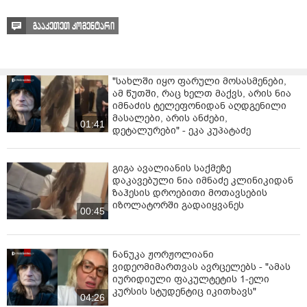
თვითმხილველები ირწმუნებიან, რომ მათ
აფეთქებების ხმაც გაიგეს.
გააკეთეთ კომენტარი
ადგილობრივმა ოფიციალურმა პირებმა განაცხადეს,
რომ შვიდი სახანძრო მანქანა იყო მობილიზებული,
მაგრამ ისინი შემთხვევის ადგილს განგრძობადი
"სახლში იყო ფარული მოსასმენები,
აფეთქებების გამო ვერ მიუახლოვდნენ. სახანძრო
ამ წუთში, რაც ხელთ მაქვს, არის ნია
ბრიგადის ოფიციალური წარმომადგენლის თქმით,
იმნაძის ტელეფონიდან აღდგენილი
ისინი თვითმფრინავზე არსებულ ტვირთს საშიშ
მასალები, არის ანძები,
01:41
მასალად განიხილავენ.
დეტალურები" - ეკა კუპატაძე
გიგა ავალიანის საქმეზე
დაკავებული ნია იმნაძე კლინიკიდან
ზაჰესის დროებითი მოთავსების
იზოლატორში გადაიყვანეს
00:45
ნანუკა ჟორჟოლიანი
ვიდეომიმართვას ავრცელებს - "ამას
იურიდიული ფაკულტეტის 1-ელი
კურსის სტუდენტიც იკითხავს"
04:26