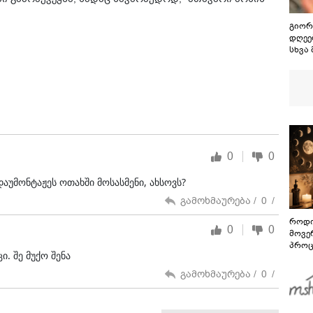
გიორ
დღეებ
სხვა
აღსა
გამო
მითქვ
ხელე
"ხვრ
მინა
ვიცი
0
0
აუმონტაჟეს ოთახში მოსასმენი, ახსოვს?
გამოხმაურება /
0
/
როდი
0
0
მოვე
პროც
ი. შე მუქო შენა
აგვი
გზამ
გამოხმაურება /
0
/