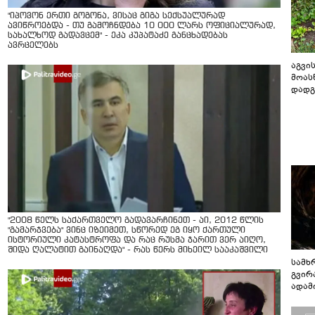
"იპოვონ ერთი გოგონა, ვისაც გიგა სექსუალურად
ავიწროებდა - თუ გამოჩნდება 10 000 ლარს ოფიციალურად,
სახალხოდ გადავცემ" - ეკა კუპატაძე განცხადებას
ავრცელებს
აგვის
მოას
დადგ
"2008 წელს საქართველო გადავარჩინეთ - აი, 2012 წლის
"გამარჯვება" ვინც იზეიმეთ, სწორედ ეგ იყო ქართული
ისტორიული კატასტროფა და რაც რუსმა ჯარით ვერ აიღო,
შიდა ღალატით გაინაღდა" - რას წერს მიხეილ სააკაშვილი
სამხ
გვირ
ადამ
ბუნებ
ლაბი