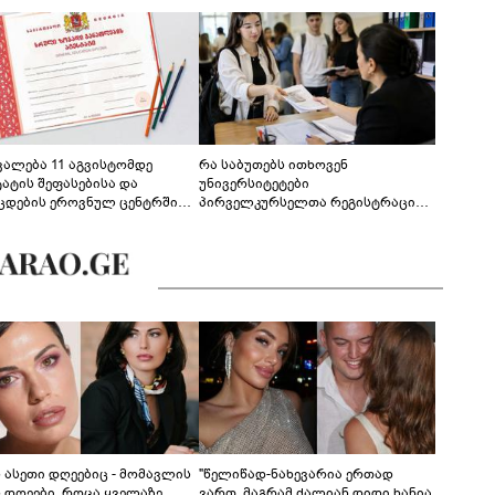
ევალება 11 აგვისტომდე
რა საბუთებს ითხოვენ
ტატის შეფასებისა და
უნივერსიტეტები
ცდების ეროვნულ ცენტრში
პირველკურსელთა რეგისტრაციის
გენა - დეტალები
დროს
ს ასეთი დღეებიც - მომავლის
"წელიწად-ნახევარია ერთად
ს დღეები, როცა ყველაზე
ვართ, მაგრამ ძალიან დიდი ხანია,