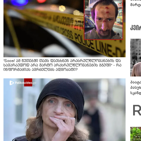
მარტ
ონაშ
"Soos! ამ წუთებში თავს დაესხნენ არასრულწლოვანების და
სავარაუდოდ არა მარტო არასრულწლოვანების ჯგუფი" - რა
ინფორმაციას ავრცელებს ადვოკატი?
პაატ
პასუ
სკან
"ყვე
კამა
გადმო
ტყუის