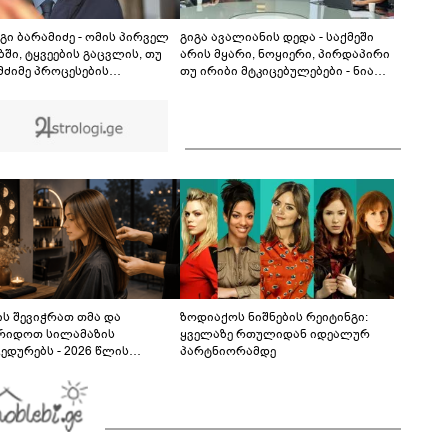
ცნობილი გამონათქვამი - რასაც პეტრე ამბობს
პავლეზე, პეტრეზე მეტს ამბობს, ვიდრე
08:58
პავლეზე"
გი ბარამიძე - ომის პირველ
გიგა ავალიანის დედა - საქმეში
ში, ტყვეების გაცვლის, თუ
არის მყარი, ნოყიერი, პირდაპირი
 მძიმე პროცესების
თუ ირიბი მტკიცებულებები - ნია
წერად, სხვა სიტყვის
იმნაძეს მაქსიმალური სასჯელი
ყენება აჯობებდა - არასდროს
მიესჯება - ჩვენ ნია იმნაძეს არ
ამს, რომ ჩვენები
ვედავებით იმას, რომ ეუბნება:
ბაწეულს ან დატყვევებულს
“წადი, მოკალი“, ეს დაკვეთაა, ჩვენ
ეტდნენ", ეგ არასდროს
ვამბობთ, წაქეზებას,
ხავს და არც რაიმე ფაქტი
მანიპულირებას
ს შევიჭრათ თმა და
ზოდიაქოს ნიშნების რეიტინგი:
რიდოთ სილამაზის
ყველაზე რთულიდან იდეალურ
ედურებს - 2026 წლის
პარტნიორამდე
სტოს ასტროლოგიური
კვლევი