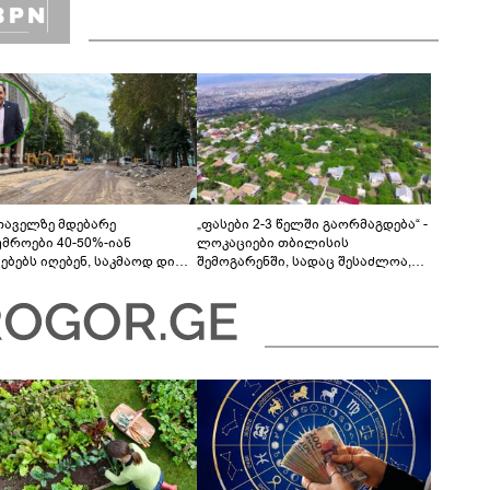
თაველზე მდებარე
„ფასები 2-3 წელში გაორმაგდება“ -
უმროები 40-50%-იან
ლოკაციები თბილისის
მებებს იღებენ, საკმაოდ დიდი
შემოგარენში, სადაც შესაძლოა,
ლისკენ წავალთ - მეგონა,
მიწები გაძვირდეს
ც მოიფიქრებდა და ბიზნესს
დებოდა“