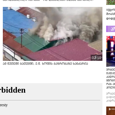
აგვის
მოას
დადგ
პ
02:10
ამ წუთეში ბათუმში, ე.წ. ხოფის ბაზრობაზე ხანძარია
ვრცე
გადაღ
კადრ
ცნობი
რას ა
პოლი
ვრცე
გადაღ
კადრე
ცნობი
რას ა
პოლი