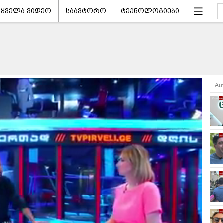
ყველა ვიდეო
საავტორო
ტექნოლოგიები
Au