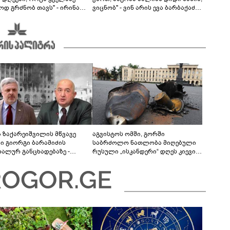
ოდ გრძნობ თავს" - ირინა
ვიცნობ" - ვინ არის ევა ბარბაქაძის
ვილის წერილი
რჩეული და როგორია მისი
სიყვარულის ამბავი
ა ზაქარეიშვილის მწვავე
აგვისტოს ომში, გორში
ხი გიორგი ბარამიძის
საბრძოლო ნათლობა მიღებული
დალურ განცხადებაზე -
რუსული „ისკანდერი“ დღეს კიევის
ლაფერი დეტალურად ვიცი...
მთავარ კოშმარად იქცა
ნში მოკლული ქართველები მე
ვასვენე... ბარამიძე კი
"