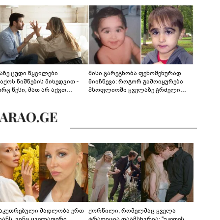
აზე ცუდი წყვილები
მისი გარეგნობა ფენომენურად
აქოს ნიშნების მიხედვით -
მიიჩნევა: როგორ გამოიყურება
რც წესი, მათ არ აქვთ
მსოფლიოში ყველაზე გრძელი
ონიული ურთიერთობა
წამწამების მქონე ბიჭი, რომელიც
ახლა 19 წლისაა?
საკუთრებული მადლობა ერთ
ქორწილი, რომელმაც ყველა
იანს, ვინც ყველაფერი
ტრადიცია დაამსხვრია: "უკეთეს