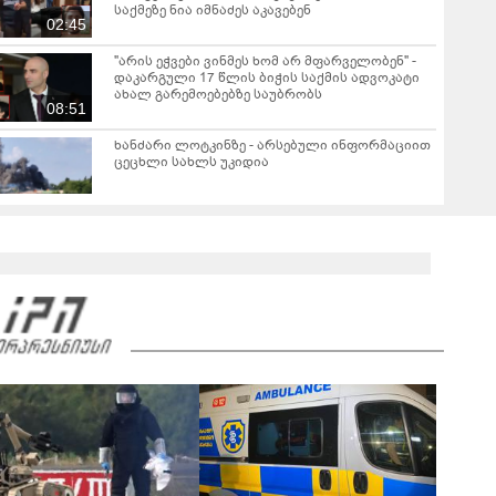
საქმეზე ნია იმნაძეს აკავებენ
02:45
"არის ეჭვები ვინმეს ხომ არ მფარველობენ" -
დაკარგული 17 წლის ბიჭის საქმის ადვოკატი
ახალ გარემოებებზე საუბრობს
08:51
ხანძარი ლოტკინზე - არსებული ინფორმაციით
ცეცხლი სახლს უკიდია
ავარია ბათუმში - დაშავდა 2 ადამიანი
მახინჯაურში, მაღაზიაში სადენებს ცეცხლი
გაუჩნდა - კადრები შემთხვევის ადგილიდან
00:43
"უკვე 5 წელია ვუძლებ ციხის მძიმე პირობებს,
იზოლაციას, გავუძელი წამებას, მოწამვლას,
ორმხრივ ლანძღვას და შეურაცხყოფას..." -
მიხეილ სააკაშვილი
„ნაციონალური მოძრაობის“ მმართველობითი