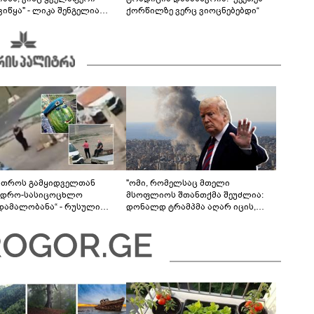
იწყა" - ლიკა შენგელია
ქორწილზე ვერც ვიოცნებებდი“
ვებს პასუხობს
მთროს გამყიდველთან
"ომი, რომელსაც მთელი
ვდრო-სასიცოცხლო
მსოფლიოს შთანთქმა შეუძლია:
უდამალობანა“ - რუსული
დონალდ ტრამპმა აღარ იცის,
ის „საბრძოლო-კომიკური“
როგორ მოიქცეს" -The New York
ო
Times