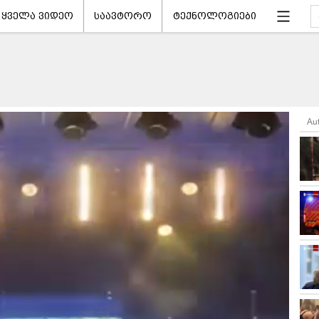
ყველა ვიდეო
საავტორო
ტექნოლოგიები
Au