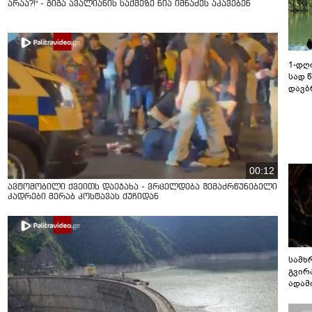
არაა?!" - გიგა ავალიანის საქმეზე ნია იმნაძეს აკავებენ
1-დღ
სად 
დავბ
00:12
ავტომობილი ქვეითს დაეჯახა - ვრცელდება შემაძრწუნებელი
კადრები მერაბ კოსტავას ქუჩიდან
სამხ
გვირ
ადამ
ბუნებ
ლაბი