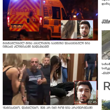
დამავ
კითხ
მასწავლებელ გიგა ავალიანის საქმეზე დაკავებული ნია
იმნაძე კლინიკაში გადაჰყავთ
საზა
სამკ
„კუკ
დრონ
ვიდე
02:45
"მანიაკებო, დამპლებო, შენ არ იცი რომ ნია არაფერშუაში