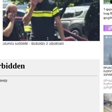
1-დღ
სად 
დავბ
პ
ავარია ბათუმში - დაშავდა 2 ადამიანი
ტრაგე
ჩაქრ
ვერტმ
ტრაგე
ჩაქრო
ვერტმ