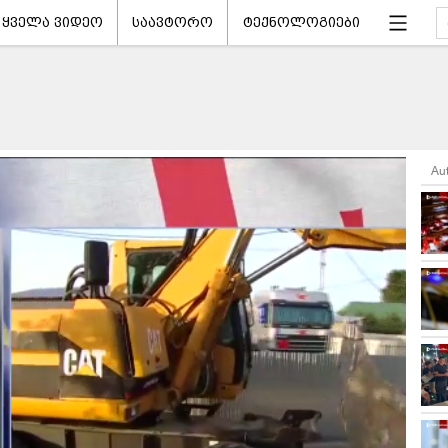
ყველა ვიდეო
საავტორო
ტექნოლოგიები
Au