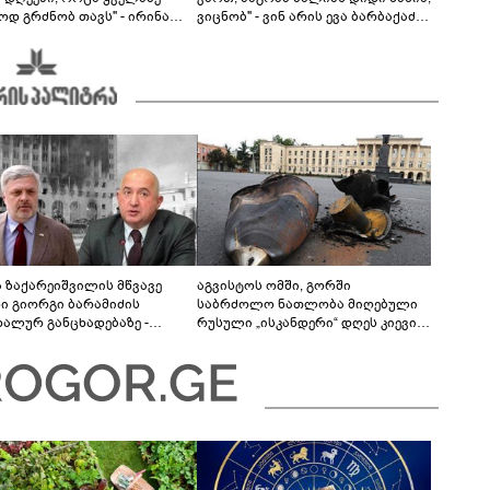
ოდ გრძნობ თავს" - ირინა
ვიცნობ" - ვინ არის ევა ბარბაქაძის
ვილის წერილი
რჩეული და როგორია მისი
სიყვარულის ამბავი
ა ზაქარეიშვილის მწვავე
აგვისტოს ომში, გორში
ხი გიორგი ბარამიძის
საბრძოლო ნათლობა მიღებული
დალურ განცხადებაზე -
რუსული „ისკანდერი“ დღეს კიევის
ლაფერი დეტალურად ვიცი...
მთავარ კოშმარად იქცა
ნში მოკლული ქართველები მე
ვასვენე... ბარამიძე კი
"