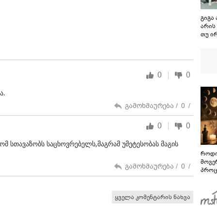
გიგა 
არის
თუ ირ
იმნა
მიესჯ
ვედავ
“წადი
0
0
ვამბო
მანი
ა.
გამოხმაურება /
0
/
0
0
მ სთავაზობს საცხოვრებელს,მაგრამ უმეტესობას მაგის
როდი
მოვე
გამოხმაურება /
0
/
პროც
აგვი
გზამ
ყველა კომენტარის ნახვა