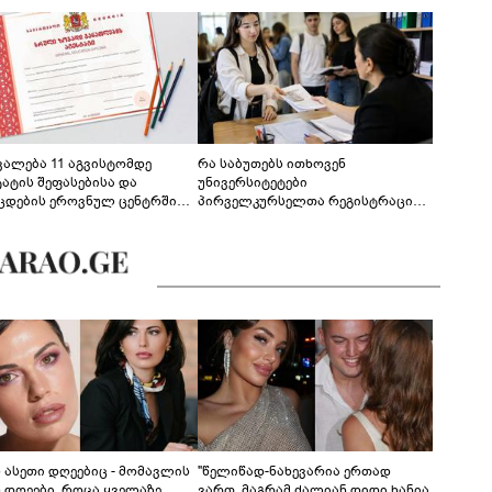
ევალება 11 აგვისტომდე
რა საბუთებს ითხოვენ
ტატის შეფასებისა და
უნივერსიტეტები
ცდების ეროვნულ ცენტრში
პირველკურსელთა რეგისტრაციის
გენა - დეტალები
დროს
ს ასეთი დღეებიც - მომავლის
"წელიწად-ნახევარია ერთად
ს დღეები, როცა ყველაზე
ვართ, მაგრამ ძალიან დიდი ხანია,