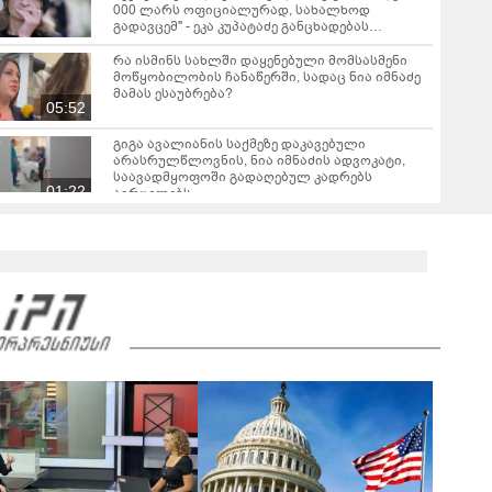
000 ლარს ოფიციალურად, სახალხოდ
გადავცემ" - ეკა კუპატაძე განცხადებას
ავრცელებს
რა ისმინს სახლში დაყენებული მომსასმენი
მოწყობილობის ჩანაწერში, სადაც ნია იმნაძე
მამას ესაუბრება?
05:52
გიგა ავალიანის საქმეზე დაკავებული
არასრულწლოვნის, ნია იმნაძის ადვოკატი,
საავადმყოფოში გადაღებულ კადრებს
01:22
ავრცელებს
ამ წუთეში ბათუმში, ე.წ. ხოფის ბაზრობაზე
ხანძარია
02:10
ვრცელდება ავარიის მომენტში გადაღებული
კადრები ბათუმიდან - "ვაიმე, ეს რა იყო, ყოჩაღ
"მარშრუტკის" მძღოლს"
00:20
"ამ ვიდეოს ნახვის შემდეგ, როდესაც დავურეკე
გურამის დედას ცალსახად განაცხადა..." - რას
ამბობს ადვოკატი ტარიელ კაკაბაძე?
03:57
"- გათა***ბულო, წადი და დაწერე განცხადება