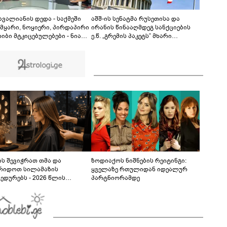
თუ დანაშაულს ჩავდივარ...- მემუქრები?" -
სოციალურ ქსელში სკანდალური კადრები
00:29
ვრცელდება
ავალიანის დედა - საქმეში
აშშ-ის სენატმა რუსეთისა და
 მყარი, ნოყიერი, პირდაპირი
ირანის წინააღმდეგ სანქციების
იბი მტკიცებულებები - ნია
ე.წ. „გრემის პაკეტს” მხარი
ძეს მაქსიმალური სასჯელი
დაუჭირა
ება - ჩვენ ნია იმნაძეს არ
ებით იმას, რომ ეუბნება:
, მოკალი“, ეს დაკვეთაა, ჩვენ
ბთ, წაქეზებას,
პულირებას
ს შევიჭრათ თმა და
ზოდიაქოს ნიშნების რეიტინგი:
რიდოთ სილამაზის
ყველაზე რთულიდან იდეალურ
ედურებს - 2026 წლის
პარტნიორამდე
სტოს ასტროლოგიური
კვლევი