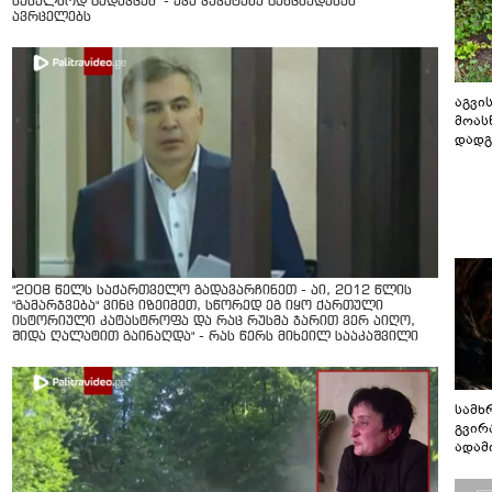
სახალხოდ გადავცემ" - ეკა კუპატაძე განცხადებას
ავრცელებს
აგვის
მოას
დადგ
"2008 წელს საქართველო გადავარჩინეთ - აი, 2012 წლის
"გამარჯვება" ვინც იზეიმეთ, სწორედ ეგ იყო ქართული
ისტორიული კატასტროფა და რაც რუსმა ჯარით ვერ აიღო,
შიდა ღალატით გაინაღდა" - რას წერს მიხეილ სააკაშვილი
სამხ
გვირ
ადამ
ბუნებ
ლაბი