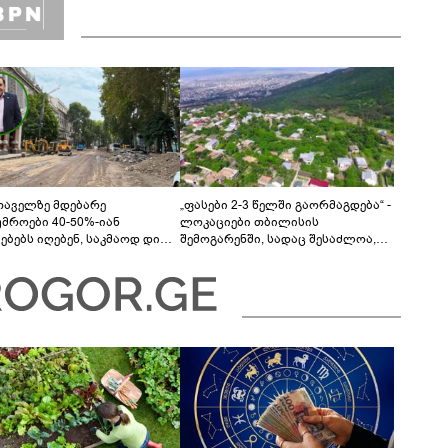
თაველზე მდებარე
„ფასები 2-3 წელში გაორმაგდება“ -
უმროები 40-50%-იან
ლოკაციები თბილისის
მებებს იღებენ, საკმაოდ დიდი
შემოგარენში, სადაც შესაძლოა,
ლისკენ წავალთ - მეგონა,
მიწები გაძვირდეს
ც მოიფიქრებდა და ბიზნესს
დებოდა“