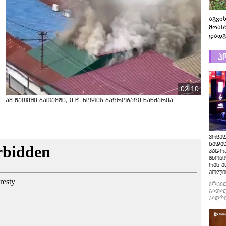
აგვის
მოას
დადგ
პ
02:10
ამ წუთეში ბათუმში, ე.წ. ხოფის ბაზრობაზე ხანძარია
ვრცე
გადაღ
კადრ
ცნობი
რას ა
პოლი
ვრცე
გადაღ
კადრე
ცნობი
რას ა
პოლი