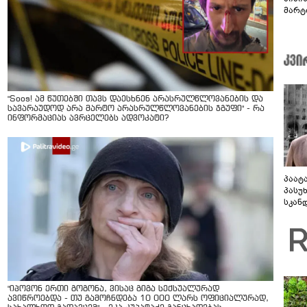
მარტ
ონაშ
"Soos! ამ წუთებში თავს დაესხნენ არასრულწლოვანების და
სავარაუდოდ არა მარტო არასრულწლოვანების ჯგუფი" - რა
ინფორმაციას ავრცელებს ადვოკატი?
პაატ
პასუ
სკან
"ყვე
კამა
გადმო
ტყუის
"იპოვონ ერთი გოგონა, ვისაც გიგა სექსუალურად
ავიწროებდა - თუ გამოჩნდება 10 000 ლარს ოფიციალურად,