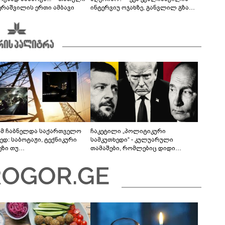
ერაშვილის ერთი ამბავი
ინტერვიუ ოჯახზე, განვლილ გზასა
და რთულ პერიოდზე
მ ჩაბნელდა საქართველო
ჩაკეტილი „პოლიტიკური
ედ: საბოტაჟი, ტექნიკური
სამკუთხედი“ - კულუარული
ეზი თუ
თამაშები, რომლებიც დიდი
როფესიონალიზმი?! -
სისხლის ფასად ჯდება
რო თვალჭრელიძის ანალიზი