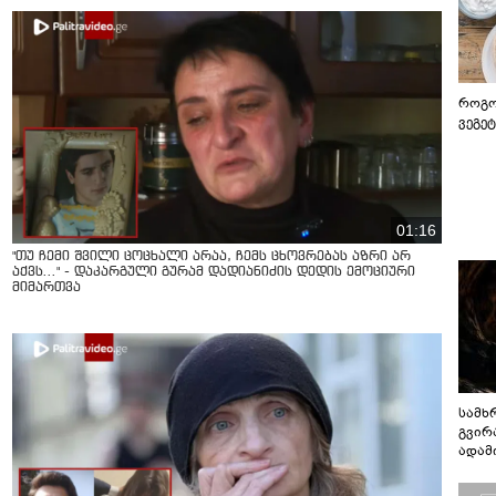
როგო
ვეგე
01:16
"თუ ჩემი შვილი ცოცხალი არაა, ჩემს ცხოვრებას აზრი არ
აქვს..." - დაკარგული გურამ დადიანიძის დედის ემოციური
მიმართვა
სამხ
გვირ
ადამ
ბუნებ
ლაბი