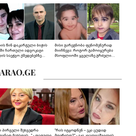
ლის წინ დაკარგული ბიჭის
მისი გარეგნობა ფენომენურად
ეში ჩართული ადვოკატი
მიიჩნევა: როგორ გამოიყურება
დის საეჭვო ქმედებებზე
მსოფლიოში ყველაზე გრძელი
რობს: "ქალბატონი უარს
წამწამების მქონე ბიჭი, რომელიც
დებს ინფორმაციის
ახლა 19 წლისაა?
დებაზე... წლობით
ინარეობდა საქმის
რცხვის ოპერაცია"
ნი პირველი შეხვედრა
"რას იტყოდნენ – ეკა ცუდად
ვნად მახსოვს..." - თათული
მღერისო?" - ეკა კვალიაშვილის