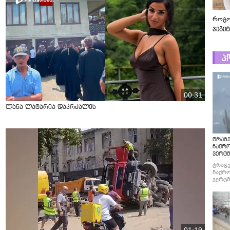
როგო
ვეგე
პ
00:31
ლანა ლატარია დაკრძალეს
ტრაგე
ჩაქრ
ვერტმ
ტრაგე
ჩაქრო
ვერტმ
01:19