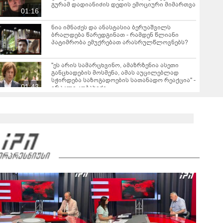
გურამ დადიანიძის დედის ემოციური მიმართვა
01:16
ნია იმნაძეს და ანასტასია ბერუაშვილს
ბრალდება წარედგინათ - რამდენ წლიანი
პატიმრობა ემუქრებათ არასრულწლოვნებს?
"ეს არის სამარცხვინო, ამაზრზენია ასეთი
განცხადების მოსმენა, ამას აუცილებლად
სჭირდება საზოგადოების სათანადო რეაქცია" -
01:43
ირაკლი კობახიძე
ვრცელდება კადრები რუსთაველიდან, სადაც
სატვირთო გადაბრუნდა - მანქანაში
მცირეწლოვანიც იმყოფებოდა
01:19
ნანუკა ჟორჟოლიანი ვიდეომიმართვას
ავრცელებს - "ამას იურიდიული ფაკულტეტის 1-
ელი კურსის სტუდენტიც იკითხავს"
04:26
საგარეჯოში, არასრულწლოვანმა ჩამოტვირთა
ფოტოსურათები, დაამონტაჟა, მიანიჭა
პორნოგრაფიული იერსახე და
00:20
შეურაცხმყოფელ ტექსტებთან ერთად
გაავრცელა - შსს ბრალდებულის დაკავების
კადრებს აქვეყნებს
ნიკა მელიას სასამართლოს უპატივცემლობის