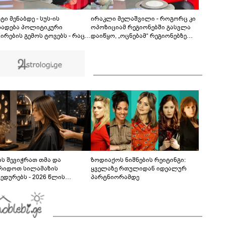
ფაქტზე 1 წლით და 6 თვით თავისუფლების
აღკვეთა მიესაჯა
ტი მენაბდე - სუს-ის
ირაკლი მელაშვილი - როგორც კი
ხადება პოლიტიკური
ოპოზიციამ რეგიონებში გასვლა
ირების გემოს ტოვებს - რაც
დაიწყო, „ოცნებამ“ რეგიონებზე
ბა ნიკა მელიას განაჩენს,
გადაიტანა სიმძიმის ცენტრი,
ება“ მასთან შეზრდილი
მდინარაძეს პოლიტიკური
მართლოთი ყველაფერს
ფუნქცია ექნება: არჩევნებისთვის
ებს, რომ დათრგუნოს
მოამზადოს საქართველო - მათი
იციონერი პოლიტიკოსები]
ამოცანაა, მაქსიმალური
უზრუნველყოფა ოპოზიციის
დასაქსაქსად
ს შევიჭრათ თმა და
ზოდიაქოს ნიშნების რეიტინგი:
რიდოთ სილამაზის
ყველაზე რთულიდან იდეალურ
ედურებს - 2026 წლის
პარტნიორამდე
სტოს ასტროლოგიური
კვლევი