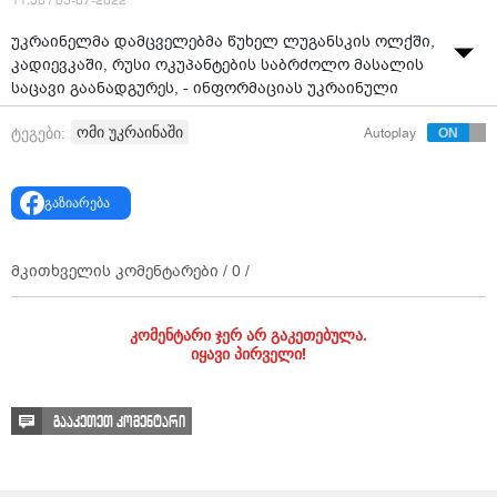
11:58 / 05-07-2022
უკრაინელმა დამცველებმა წუხელ ლუგანსკის ოლქში,
კადიევკაში, რუსი ოკუპანტების საბრძოლო მასალის
საცავი გაანადგურეს, - ინფორმაციას უკრაინული
მედია ავრცელებს.
ომი უკრაინაში
ტეგები:
Autoplay
საბრძოლო მასალა დაახლოებით ორი საათის
განმავლობაში ფეთქდებოდა.
გაზიარება
გავრცელებული ინფორმაციით, აღნიშნული საწყობი
ერთ-ერთი მთავარი იყო ჭურვების მომარაგებისთვის
პოპასნაია-სევეროდონეცკი-ლისიჩანსკი-ბახმუტის
მკითხველის კომენტარები /
0
/
მიმართულებით.
რუსების დანაკარგების შესახებ ჯერჯერობით
კომენტარი ჯერ არ გაკეთებულა.
ოფიციალური ინფორმაცია არ ვრცელდება.
იყავი პირველი!
გააკეთეთ კომენტარი