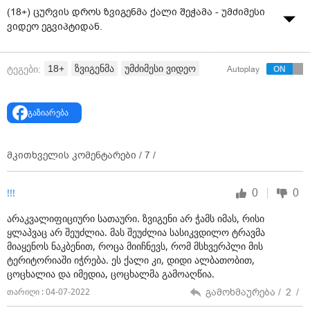
(18+) ცურვის დროს ზვიგენმა ქალი შეჭამა - უმძიმესი
ვიდეო ეგვიპტიდან.
წითელ ზღვაში ცურვისას ზვიგენმა 68 წლის
ავსტრალიელი ელისაბედ საუერი შეჭამა.
18+
ზვიგენმა
უმძიმესი ვიდეო
ტეგები:
Autoplay
ვიდეოში ჩანს, რომ ქალი გემისკენ გამოცურვას
ცდილობს, რა დროსაც მას ზვიგენმა ხელსა და ფეხზე
გაზიარება
უკბინა, ზღვა კი სისხლისგან
გაწითლდა
.
მკითხველის კომენტარები /
7
/
0
0
!!!
არაკვალიფიციური სათაური. ზვიგენი არ ჭამს იმას, რისი
ყლაპვაც არ შეუძლია. მას შეუძლია სასიკვდილო ტრავმა
მიაყენოს ნაკბენით, როცა მიიჩნევს, რომ მსხვერპლი მის
ტერიტორიაში იჭრება. ეს ქალი კი, დიდი ალბათობით,
ცოცხალია და იმედია, ცოცხალმა გამოაღწია.
გამოხმაურება /
2
/
თარიღი : 04-07-2022