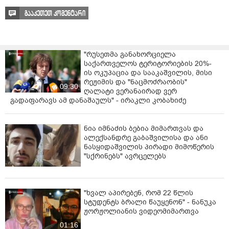
სცემა და ა.შ. ეს არის სიბინძურე. თქვენგან შეჩვეული
გააკეთეთ კომენტარი
ვართ ამ სიბინძურეს და ჩემს ცხოვრებაში, სკოლის
ასაკში არ მიმიღია სხვა სამ კაცთან ერთად ერთი
კაცის მიმართ ანგარიშსწორებაში მონაწილეობა,
ახლა მით უმეტეს, პარლამენტის წევრი ვარ.
"რუსეთმა განახორციელა
სამწუხაროდ, შეხლა-შემოხლა ვერ ავირიდეთ.
საქართველოს ტერიტორიების 20%-
ადამიანები ვცდილობდით, რომ ეს განგვემუხტა. ამას
ის ოკუპაცია და სააკაშვილის, მისი
ადასტურებს თავად ვატო წერეთელი და მისი
რეჟიმის და "ნაცმოძრაობის"
09:30
თანხმლები ქალბატონი კოლეგა. დანარჩენზე,
ღალატი ვერანაირად ვერ
გადაფარავს ამ დანაშაულს" - ირაკლი კობახიძე
შეფასებებზე, ფაქტებზე, ვისაუბროთ მას შემდეგ, რაც
გასაჯაროვდება კადრები", - განაცხადა ოდიშარიამ.
ნია იმნაძის ბებია მიმართვას და
ალექსანდრე გაბაშვილისა და ანი
ნასყიდაშვილის პირადი მიმოწერის
"სქრინებს" ავრცელებს
"ხვალ აპირებენ, რომ 22 წლის
სტუდენტს ბრალი წაუყენონ" - ნანუკა
ჟორჟოლიანის ვიდეომიმართვა
01:16