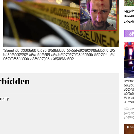
აგვის
მოას
დადგ
პ
"Soos! ამ წუთებში თავს დაესხნენ არასრულწლოვანების და
სავარაუდოდ არა მარტო არასრულწლოვანების ჯგუფი" - რა
ინფორმაციას ავრცელებს ადვოკატი?
ვრცე
გადაღ
კადრ
ცნობი
რას ა
პოლი
ვრცე
გადაღ
კადრე
ცნობი
რას ა
პოლი