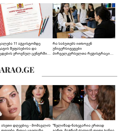
ევალება 11 აგვისტომდე
რა საბუთებს ითხოვენ
ტატის შეფასებისა და
უნივერსიტეტები
ცდების ეროვნულ ცენტრში
პირველკურსელთა რეგისტრაციის
გენა - დეტალები
დროს
ს ასეთი დღეებიც - მომავლის
"წელიწად-ნახევარია ერთად
ს დღეები, როცა ყველაზე
ვართ, მაგრამ ძალიან დიდი ხანია,