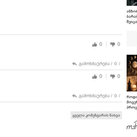
ანზო
ბარა
შეიც
დანა
ჰქონ
როგო
0
0
გამოხმაურება /
0
/
0
0
გამოხმაურება /
0
/
როდი
მოვე
პროც
აგვი
ყველა კომენტარის ნახვა
გზამ