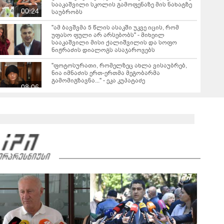
სააკაშვილი სკოლის გამოფენაზე მის ნახატზე
00:24
საუბრობს
"ამ ბავშვმა 5 წლის ასაკში უკვე იცის, რომ
უფასო ფული არ არსებობს" - მიხეილ
სააკაშვილი მისი ქალიშვილის და სოფო
ნიჟრაძის დიალოგს ასაჯაროვებს
"ფოტოსურათი, რომელზეც ახლა ვისაუბრებ,
ნია იმნაძის ერთ-ერთმა მეგობარმა
გამომიგზავნა..." - ეკა კუპატაძე
08:06
რა ხდება ამ წუთებში ხაშურში? - კადრები
ადგილიდან
00:11
ნანუკა ჟორჟოლიანი ვიდეომიმართვას
ავრცელებს - "მე და ეკას ვრცელი მიმოწერა
გვქონდა"
03:24
ვრცელდება ფიზიკური დაპირისპირების
კადრები ბათუმიდან - რა მოხდა ბაგრატიონის
ქუჩაზე?
01:27
"ლაზარეს გადარჩენისთვის იბრძოლა, ხელს