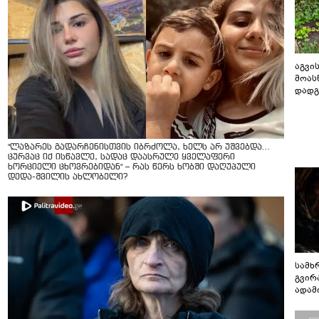
აგვის
მოას
დადგ
"ლაზარეს გადარჩენისთვის იბრძოლა, ხელს არ უშვებდა…
ცურვაც იქ ისწავლე, სადაც დაასრულე ყველაფერი
ხორციელი ცხოვრებიდან" – რას წერს ხობში დაღუპული
დედა-შვილის ახლობელი?
სამხ
გვირ
ადამ
ბუნებ
ლაბი