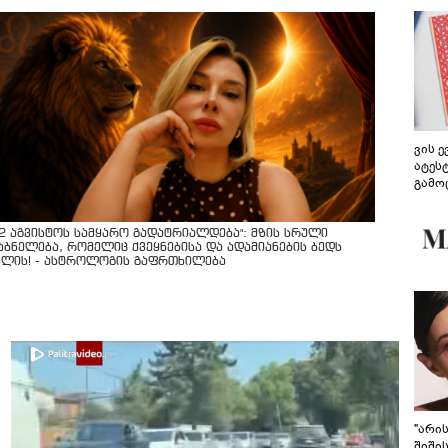
ვის 
ატეს
გამო
წარდ
12 აგვისტოს სამყარო გადატრიალდება": მზის სრული
აბნელება, რომელიც ქვეყნებისა და ადამიანების ბედს
ვლის! - ასტროლოგის გაფრთხილება
"არი
შიში