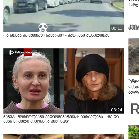
მარტ
ონაშ
00:11
რა ხდება ამ წუთებში ხაშურში? - კადრები ადგილიდან
"უნდ
თქვე
გუდა
უნდა
03:24
ნანუკა ჟორჟოლიანი ვიდეომიმართვას ავრცელებს - "მე და
ეკას ვრცელი მიმოწერა გვქონდა"