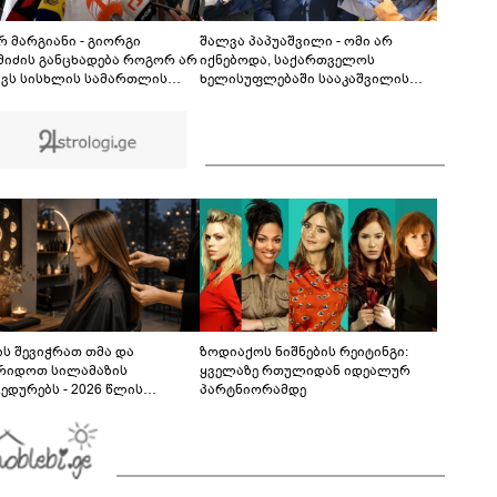
არ უშვებდა… ცურვაც იქ ისწავლე, სადაც
დაასრულე ყველაფერი ხორციელი
ცხოვრებიდან" – რას წერს ხობში დაღუპული
რ მარგიანი - გიორგი
შალვა პაპუაშვილი - ომი არ
დედა-შვილის ახლობელი?
მიძის განცხადება როგორ არ
იქნებოდა, საქართველოს
ავს სისხლის სამართლის
ხელისუფლებაში სააკაშვილის
შაულს? - ალბათ, დავალება
მარიონეტული რეჟიმის ნაცვლად
და ვიღაცისგან, თორემ
„ქართული ოცნების“ მსგავსი
რ შეიძლებოდა ამის თქმა?
პატრიოტული ძალა რომ
ყოფილიყო, თუ 2008 წლის ომი თუ
არ იქნებოდა, დიდი ალბათობით,
არც უკრაინის ომი იქნებოდა
ს შევიჭრათ თმა და
ზოდიაქოს ნიშნების რეიტინგი:
რიდოთ სილამაზის
ყველაზე რთულიდან იდეალურ
ედურებს - 2026 წლის
პარტნიორამდე
სტოს ასტროლოგიური
კვლევი