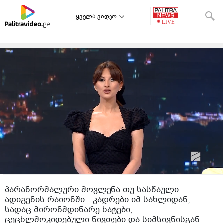
ყველა ვიდეო
პარანორმალური მოვლენა თუ სასწაული
ადიგენის რაიონში - კადრები იმ სახლიდან,
სადაც მირონმდინარე ხატები,
ცეცხლმოკიდებული ნივთები და სიმსივნისგან