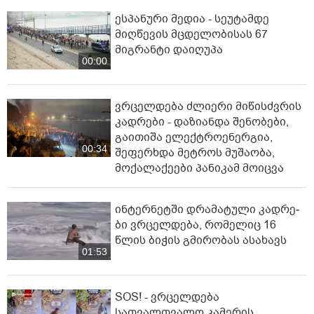
ესპანური მედია - სეუტამდე
მიღწევის მცდელობისას 67
მიგრანტი დაიღუპა
00:00
ვრცელდება ძლიერი მიწისძვრის
კადრები - დაზიანდა შენობები,
გაითიშა ელექტროენერგია,
00:34
შეფერხდა მეტროს მუშაობა,
მოქალაქეები პანიკამ მოიცვა
ინ­ტერ­ნეტ­ში დრა­მა­ტუ­ლი კად­რე­
ბი ვრცელდება, რომელიც 16
წლის ბიჭის გმირობას ასახავს
01:53
SOS! - ვრცელდება
სათვალთვალო კამერის