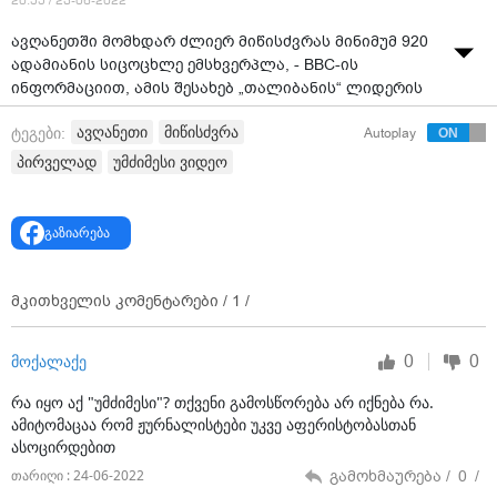
20:55 / 23-06-2022
ავღანეთში მომხდარ ძლიერ მიწისძვრას მინიმუმ 920
ადამიანის სიცოცხლე ემსხვერპლა, - BBC-ის
ინფორმაციით, ამის შესახებ „თალიბანის“ ლიდერის
მოადგილემ კატასტროფების მართვის საკითხებში,
ავღანეთი
მიწისძვრა
ტეგები:
Autoplay
შარაფუდინ მუსლიმმა პრესკონფერენციაზე
განაცხადა.
პირველად
უმძიმესი ვიდეო
მისივე თქმით, დაშავდა კიდევ 600 ადამიანი.
გაზიარება
ამასთან, „თალიბანის“ ლიდერმა, ჰიბათულა
ახუნდზადამ განაცხადა, რომ მიწისძვრის შედეგად
ასობით სახლი დაინგრა და დაღუპულთა რიცხვი,
მკითხველის კომენტარები /
1
/
სავარაუდოდ, გაიზრდება.
მიწისძვრა სამხრეთ-აღმოსავლეთ ქალაქ ხოსტიდან
0
0
მოქალაქე
დაახლოებით 44 კილომეტრში, ადგილობრივი დროით
01:30 საათზე მოხდა, როდესაც ადამიანების
რა იყო აქ "უმძიმესი"? თქვენი გამოსწორება არ იქნება რა.
უმრავლესობას ეძინა.
ამიტომაცაა რომ ჟურნალისტები უკვე აფერისტობასთან
ასოცირდებით
სეისმოლოგების ცნობით, მიწისძვრის სიმძლავრე 6.1
გამოხმაურება /
0
/
თარიღი : 24-06-2022
მაგნიტუდა იყო.