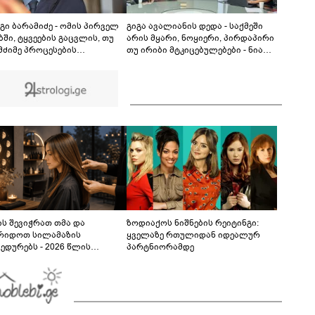
ინციდენტში მონაწილე ქალების მიმართ ამ
ეტაპზე ქვეყნიდან გაუსვლელობის
04:20
გადაწყვეტილება მიღებული არ არის" -
გი ბარამიძე - ომის პირველ
გიგა ავალიანის დედა - საქმეში
პროკურორი
ში, ტყვეების გაცვლის, თუ
არის მყარი, ნოყიერი, პირდაპირი
 მძიმე პროცესების
თუ ირიბი მტკიცებულებები - ნია
წერად, სხვა სიტყვის
იმნაძეს მაქსიმალური სასჯელი
ყენება აჯობებდა - არასდროს
მიესჯება - ჩვენ ნია იმნაძეს არ
ამს, რომ ჩვენები
ვედავებით იმას, რომ ეუბნება:
ბაწეულს ან დატყვევებულს
“წადი, მოკალი“, ეს დაკვეთაა, ჩვენ
ეტდნენ", ეგ არასდროს
ვამბობთ, წაქეზებას,
ხავს და არც რაიმე ფაქტი
მანიპულირებას
ს შევიჭრათ თმა და
ზოდიაქოს ნიშნების რეიტინგი:
რიდოთ სილამაზის
ყველაზე რთულიდან იდეალურ
ედურებს - 2026 წლის
პარტნიორამდე
სტოს ასტროლოგიური
კვლევი