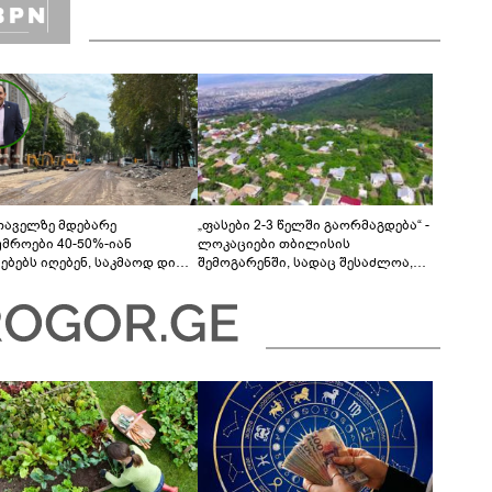
თაველზე მდებარე
„ფასები 2-3 წელში გაორმაგდება“ -
უმროები 40-50%-იან
ლოკაციები თბილისის
მებებს იღებენ, საკმაოდ დიდი
შემოგარენში, სადაც შესაძლოა,
ლისკენ წავალთ - მეგონა,
მიწები გაძვირდეს
ც მოიფიქრებდა და ბიზნესს
დებოდა“