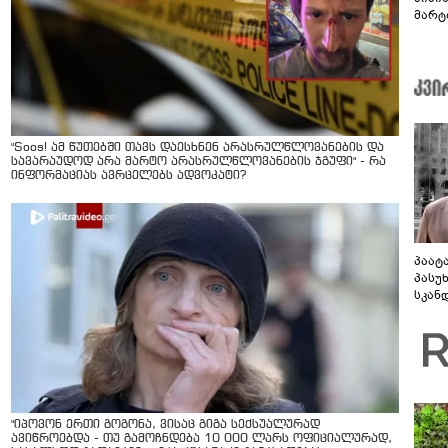
მარტ
ონაშ
"Soos! ამ წუთებში თავს დაესხნენ არასრულწლოვანების და
სავარაუდოდ არა მარტო არასრულწლოვანების ჯგუფი" - რა
ინფორმაციას ავრცელებს ადვოკატი?
პაატ
პასუ
სკან
"ყვე
კამა
გადმო
ტყუის
"იპოვონ ერთი გოგონა, ვისაც გიგა სექსუალურად
ავიწროებდა - თუ გამოჩნდება 10 000 ლარს ოფიციალურად,