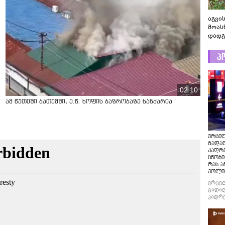
აგვის
მოას
დადგ
პ
02:10
ამ წუთეში ბათუმში, ე.წ. ხოფის ბაზრობაზე ხანძარია
ვრცე
გადაღ
კადრ
ცნობი
რას ა
პოლი
ვრცე
გადაღ
კადრე
ცნობი
რას ა
პოლი