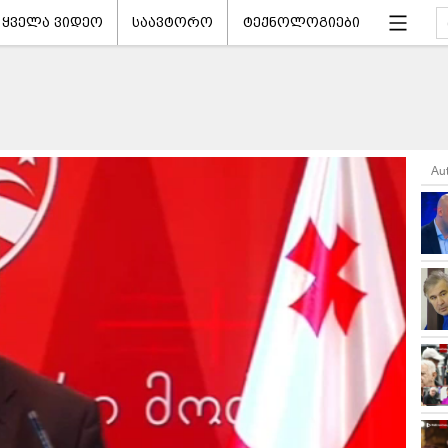
ყველა ვიდეო
საავტორო
ტექნოლოგიები
Au