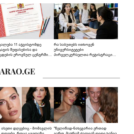
ევალება 11 აგვისტომდე
რა საბუთებს ითხოვენ
ტატის შეფასებისა და
უნივერსიტეტები
ცდების ეროვნულ ცენტრში
პირველკურსელთა რეგისტრაციის
გენა - დეტალები
დროს
ს ასეთი დღეებიც - მომავლის
"წელიწად-ნახევარია ერთად
ს დღეები, როცა ყველაზე
ვართ, მაგრამ ძალიან დიდი ხანია,