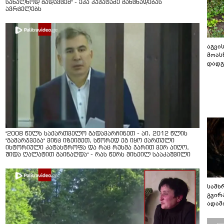
სახალხოდ გადავცემ" - ეკა კუპატაძე განცხადებას
ავრცელებს
აგვის
მოას
დადგ
"2008 წელს საქართველო გადავარჩინეთ - აი, 2012 წლის
"გამარჯვება" ვინც იზეიმეთ, სწორედ ეგ იყო ქართული
ისტორიული კატასტროფა და რაც რუსმა ჯარით ვერ აიღო,
შიდა ღალატით გაინაღდა" - რას წერს მიხეილ სააკაშვილი
სამხ
გვირ
ადამ
ბუნებ
ლაბი