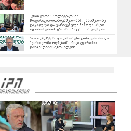
"ერთ-ერთმა პოლიტიკოსმა
[სავარაუდოდ,სააკაშვილმა] ივანიშვილზე
გაყიდული და გარიგებული მიწოდა, ასეთ
ადამიანებთან ერთ სივრცეში ვერ ვიქნები,
ბევრი მაქვს სათქმელი კონკრეტული ფაქტებით
და თავს ვიკავებ" - რას აცხადებს ნიკა მელია?
"ორი უზუსტესი და უმწარესი დარტყმა მიიღო
"ქართულმა ოცნებამ" - ნიკა გვარამია
განცხადებას ავრცელებს
რას ამბობს ირაკლი კობახიძე ვახო სანაიას
დაკავებაზე?
02:36
ვრცელდება ვახო სანაიას დაკავების კადრები
00:36
რას ამბობს გიორგი ყიფშიძე თელავში,
ქორწილის მიმდინარეობისას მომხდარ
ინციდენტზე?
01:39
"თელავის ერთ-ერთ სასტუმროში მომხდარ