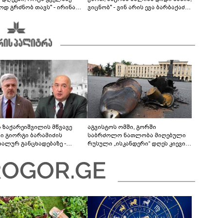
ოდ გრძნობ თავს" - ირინა
ვიცნობ" - ვინ არის ევა ბარბაქაძის
ვილის წერილი
რჩეული და როგორია მისი
სიყვარულის ამბავი
ა ზაქარეიშვილის მწვავე
აგვისტოს ომში, გორში
ხი გიორგი ბარამიძის
საბრძოლო ნათლობა მიღებული
დალურ განცხადებაზე -
რუსული „ისკანდერი“ დღეს კიევის
ლაფერი დეტალურად ვიცი...
მთავარ კოშმარად იქცა
ნში მოკლული ქართველები მე
ვასვენე... ბარამიძე კი
"