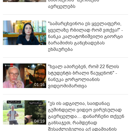
მიმოწერის "სქრინებს"
ავრცელებს
"სა­მარ­ცხვი­ნოა ეს ყვე­ლა­ფე­რი,
ყვე­ლა­ზე რბი­ლად რომ ვთქვა!" -
ნანკა კალატოზიშვილი გიორგი
ბარამიძის განცხადებას
ეხმაურება
"ხვალ აპირებენ, რომ 22 წლის
სტუდენტს ბრალი წაუყენონ" -
ნანუკა ჟორჟოლიანის
01:16
ვიდეომიმართვა
"ეს ის ადგილია, საიდანაც
გუშინდელი ვიდეო ვირუსულად
გავრცელდა.... დანარჩენი თქვენ
04:19
განსაჯეთ, რამდენად
შესაძლებელია აქ ადამიანის