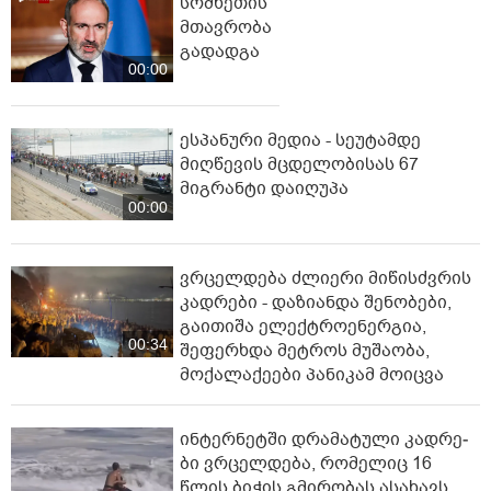
სომხეთის
მთავრობა
გადადგა
00:00
ესპანური მედია - სეუტამდე
მიღწევის მცდელობისას 67
მიგრანტი დაიღუპა
00:00
ვრცელდება ძლიერი მიწისძვრის
კადრები - დაზიანდა შენობები,
გაითიშა ელექტროენერგია,
00:34
შეფერხდა მეტროს მუშაობა,
მოქალაქეები პანიკამ მოიცვა
ინ­ტერ­ნეტ­ში დრა­მა­ტუ­ლი კად­რე­
ბი ვრცელდება, რომელიც 16
წლის ბიჭის გმირობას ასახავს