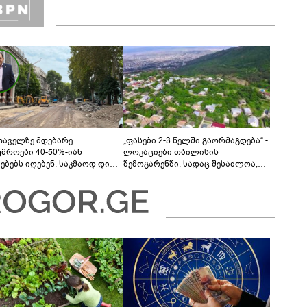
თაველზე მდებარე
„ფასები 2-3 წელში გაორმაგდება“ -
უმროები 40-50%-იან
ლოკაციები თბილისის
მებებს იღებენ, საკმაოდ დიდი
შემოგარენში, სადაც შესაძლოა,
ლისკენ წავალთ - მეგონა,
მიწები გაძვირდეს
ც მოიფიქრებდა და ბიზნესს
დებოდა“