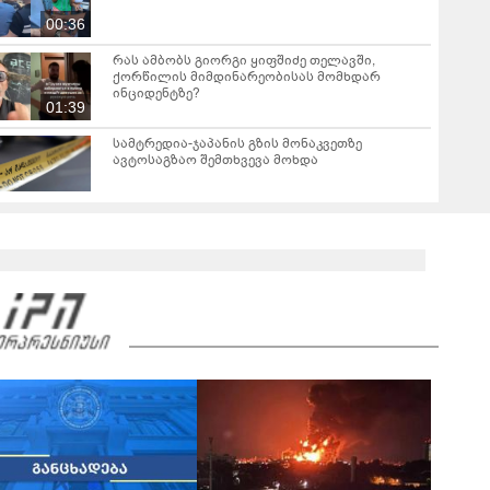
00:36
რას ამბობს გიორგი ყიფშიძე თელავში,
ქორწილის მიმდინარეობისას მომხდარ
ინციდენტზე?
01:39
სამტრედია-ჯაპანის გზის მონაკვეთზე
ავტოსაგზაო შემთხვევა მოხდა
"ევროპული ბიუროკრატია სრულ აბსურდშია
შესული" - ირაკლი კობახიძე
08:01
"გგონია, შეგარჩენ ამ სიმწარეს? ჩემი
ანგელოზი მართა კამერებში ჩანს, დედას რომ
მოეხვია, სიმწრით... შე არარაობა, არაკაცო!
00:57
გადმოხტი და გაიქეცი" - რას წერს დაღუპული
დედა-შვილის ნათესავი?
საგანგებო ბრიფინგი სუს-ში: დაკავებული და
სისხლის სამართლის პასუხისგებაში
მიცემულია 28 პირი - რა დეტალები ხდება
05:19
ცნობილი?
"თელავში მშენებლობის ნებართვები