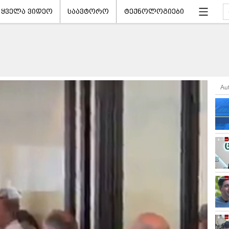
ყველა ვიდეო
საავტორო
ტექნოლოგიები
Au