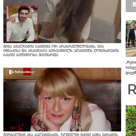
გიგა ავალიანის საქმეზე ორ არასრულწლოვანს, ნია
იმნაძესა და ანასტასია ბერუაშვილს აღკვეთის ღონისძიების
სახით პატიმრობა შეეფარდა
„რუს
სასტ
გაუქ
ზარა
ვიღა
შეხვ
ჟურნალისტ ანა კალანდაძეს, რომელიც მძიმე სენს ებრძვის,