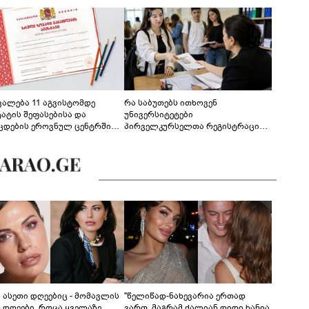
ევალება 11 აგვისტომდე
რა საბუთებს ითხოვენ
ტატის შეფასებისა და
უნივერსიტეტები
ცდების ეროვნულ ცენტრში
პირველკურსელთა რეგისტრაციის
გენა - დეტალები
დროს
ს ასეთი დღეებიც - მომავლის
"წელიწად-ნახევარია ერთად
ს დღეები, როცა ყველაზე
ვართ, მაგრამ ძალიან დიდი ხანია,