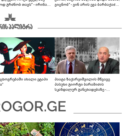
ოდ გრძნობ თავს" - ირინა
ვიცნობ" - ვინ არის ევა ბარბაქაძის
ვილის წერილი
რჩეული და როგორია მისი
სიყვარულის ამბავი
ს ცხოვრებაში ახალი ეტაპი
პაატა ზაქარეიშვილის მწვავე
ა“
პასუხი გიორგი ბარამიძის
სკანდალურ განცხადებაზე -
"ყველაფერი დეტალურად ვიცი...
კამანში მოკლული ქართველები მე
გადმოვასვენე... ბარამიძე კი
ტყუის"