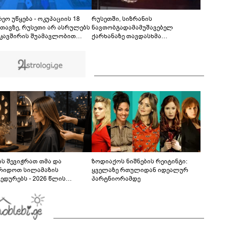
ნამდვილად არასწორად იყო გაცემული
რამდენიმე კომერციულ ობიექტზე" - ირაკლი
კობახიძე
ეო უწყება - ოკუპაციის 18
რუსეთში, სიზრანის
თავზე, რუსეთი არ ასრულებს
ნავთობგადამამუშავებელ
კავშირის შუამავლობით
ქარხანაზე თავდასხმა
ბულ 2008 წლის 12 აგვისტოს
განხორციელდა
ის შეწყვეტის შეთანხმებას -
ც, აფართოებს საკუთარ
ონო კონტროლს ოკუპირებულ
ონებში
ს შევიჭრათ თმა და
ზოდიაქოს ნიშნების რეიტინგი:
რიდოთ სილამაზის
ყველაზე რთულიდან იდეალურ
ედურებს - 2026 წლის
პარტნიორამდე
სტოს ასტროლოგიური
კვლევი