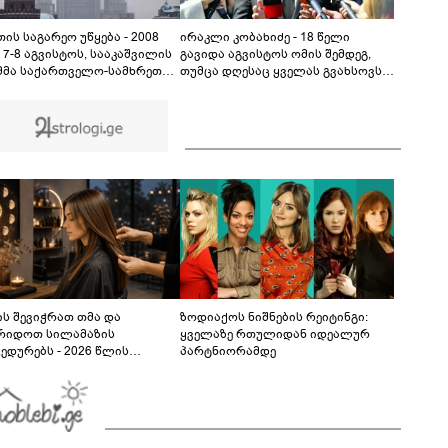
გურამის დედას ცალსახად განაცხადა..." - რას
ამბობს ადვოკატი ტარიელ კაკაბაძე?
03:57
ის საგარეო უწყება - 2008
ირაკლი კობახიძე - 18 წელი
 7-8 აგვისტოს, სააკაშვილის
გავიდა აგვისტოს ომის შემდეგ,
მმა საქართველო-სამხრეთ
თუმცა დღესაც ყველას გვახსოვს,
ის კონფლიქტის
მათ შორის ემოციურად, ის
დობიანი მოგვარების შესახებ
უმძიმესი დღეები და ჩვენი ვალია,
ა შეთანხმების დარღვევით,
პატივი მივაგოთ აგვისტოს ომში
რეთ ოსეთის წინააღმდეგ
დაღუპული გმირების ხსოვნას
გული აგრესია
ხორციელა
ს შევიჭრათ თმა და
ზოდიაქოს ნიშნების რეიტინგი:
რიდოთ სილამაზის
ყველაზე რთულიდან იდეალურ
ედურებს - 2026 წლის
პარტნიორამდე
სტოს ასტროლოგიური
კვლევი