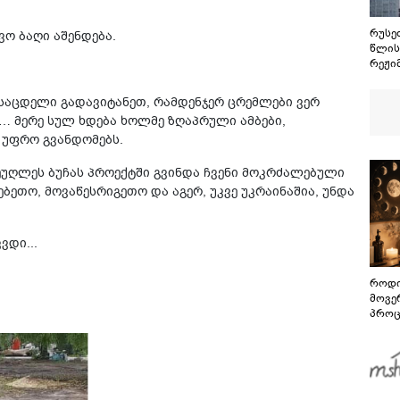
რუსეთ
ვო ბაღი აშენდება.
წლის
რეჟი
ოსეთ
მშვი
ნსაცდელი გადავიტანეთ, რამდენჯერ ცრემლები ვერ
ყველ
მ… მერე სულ ხდება ხოლმე ზღაპრული ამბები,
სამხ
 უფრო გვანდომებს.
ვერა
განა
 მეუღლეს ბუჩას პროექტში გვინდა ჩვენი მოკრძალებული
ეთო, მოვაწესრიგეთო და აგერ, უკვე უკრაინაშია, უნდა
ვდი...
როდი
მოვე
პროც
აგვი
გზამ