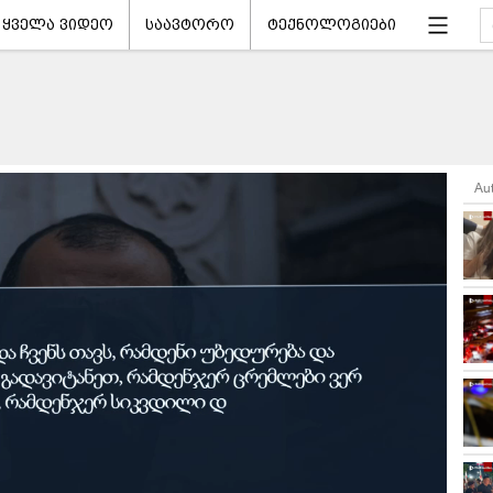
ყველა ვიდეო
საავტორო
ტექნოლოგიები
Au