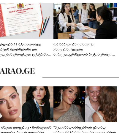
ევალება 11 აგვისტომდე
რა საბუთებს ითხოვენ
ტატის შეფასებისა და
უნივერსიტეტები
ცდების ეროვნულ ცენტრში
პირველკურსელთა რეგისტრაციის
გენა - დეტალები
დროს
ს ასეთი დღეებიც - მომავლის
"წელიწად-ნახევარია ერთად
ს დღეები, როცა ყველაზე
ვართ, მაგრამ ძალიან დიდი ხანია,