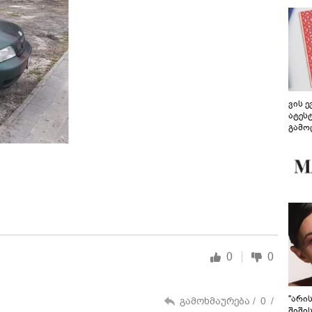
ვის 
ატეს
გამო
წარდ
0
0
"არი
გამოხმაურება /
0
/
შიში