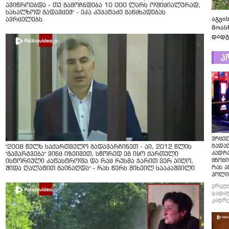
ავიწროებდა - თუ გამოჩნდება 10 000 ლარს ოფიციალურად,
სახალხოდ გადავცემ" - ეკა კუპატაძე განცხადებას
აგვის
ავრცელებს
მოას
დადგ
პ
ვრცე
გადაღ
"2008 წელს საქართველო გადავარჩინეთ - აი, 2012 წლის
კადრ
"გამარჯვება" ვინც იზეიმეთ, სწორედ ეგ იყო ქართული
ცნობი
ისტორიული კატასტროფა და რაც რუსმა ჯარით ვერ აიღო,
რას ა
შიდა ღალატით გაინაღდა" - რას წერს მიხეილ სააკაშვილი
პოლი
ვრცე
გადაღ
კადრე
ცნობი
რას ა
პოლი