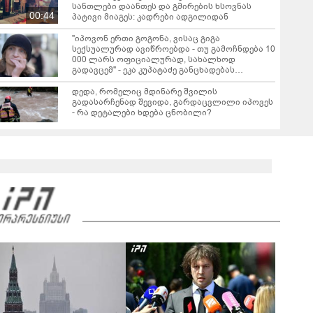
სანთლები დაანთეს და გმირების ხსოვნას
00:44
პატივი მიაგეს: კადრები ადგილიდან
"იპოვონ ერთი გოგონა, ვისაც გიგა
სექსუალურად ავიწროებდა - თუ გამოჩნდება 10
000 ლარს ოფიციალურად, სახალხოდ
გადავცემ" - ეკა კუპატაძე განცხადებას
ავრცელებს
დედა, რომელიც მდინარე შვილის
გადასარჩენად შევიდა, გარდაცვლილი იპოვეს
- რა დეტალები ხდება ცნობილი?
გიგა ავალიანის საქმეზე დაკავებული
არასრულწლოვნის, ნია იმნაძის ადვოკატი,
საავადმყოფოში გადაღებულ კადრებს
01:22
ავრცელებს
ამ წუთეში ბათუმში, ე.წ. ხოფის ბაზრობაზე
ხანძარია
02:10
ვრცელდება ავარიის მომენტში გადაღებული
კადრები ბათუმიდან - "ვაიმე, ეს რა იყო, ყოჩაღ
"მარშრუტკის" მძღოლს"
00:20
"ამ ვიდეოს ნახვის შემდეგ, როდესაც დავურეკე