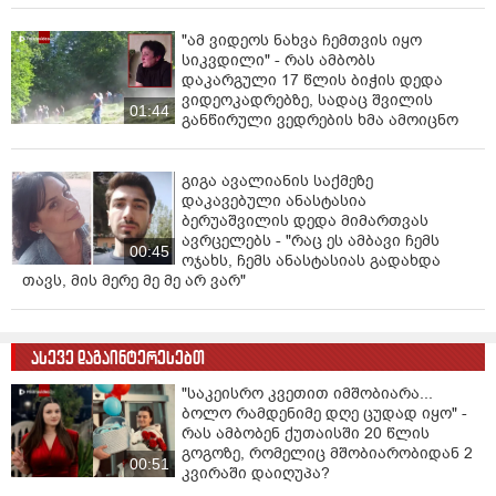
"ამ ვიდეოს ნახვა ჩემთვის იყო
სიკვდილი" - რას ამბობს
დაკარგული 17 წლის ბიჭის დედა
ვიდეოკადრებზე, სადაც შვილის
01:44
განწირული ვედრების ხმა ამოიცნო
გიგა ავალიანის საქმეზე
დაკავებული ანასტასია
ბერუაშვილის დედა მიმართვას
ავრცელებს - "რაც ეს ამბავი ჩემს
00:45
ოჯახს, ჩემს ანასტასიას გადახდა
თავს, მის მერე მე მე არ ვარ"
ასევე დაგაინტერესებთ
"სა­კე­ის­რო კვე­თით იმ­შო­ბი­ა­რა...
ბოლო რამ­დე­ნი­მე დღე ცუ­დად იყო" -
რას ამბობენ ქუთაისში 20 წლის
გოგოზე, რომელიც მშობიარობიდან 2
00:51
კვირაში დაიღუპა?