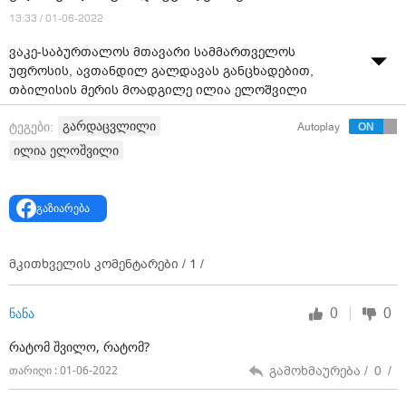
13:33 / 01-06-2022
ვაკე-საბურთალოს მთავარი სამმართველოს
უფროსის, ავთანდილ გალდავას განცხადებით,
თბილისის მერის მოადგილე ილია ელოშვილი
სუიციდის შედეგად არის გარდაცვლილი. ამის შესახებ
გარდაცვლილი
ტეგები:
Autoplay
მან ჟურნალისტებს ელოშვილის სახლთან განუცხადა,
სადაც ექსპერტ-კრიმინალისტები საგამოძიებო
ილია ელოშვილი
მოქმედებებს აგრძელებენ.
„დანაშაულის ნიშნები არ არის, სუიციდთან გვაქვს
გაზიარება
საქმე“, - განაცხადა ავთანდილ გალდავამ.
გარდაცვლილის ცხედარი ცოტა ხნის წინ ექსპერტიზის
მკითხველის კომენტარები /
1
/
ეროვნულ ბიუროში გადაასვენეს.
0
0
ნანა
რატომ შვილო, რატომ?
გამოხმაურება /
0
/
თარიღი : 01-06-2022