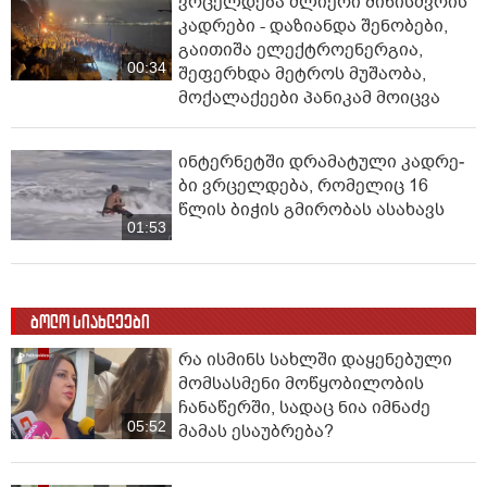
ვრცელდება ძლიერი მიწისძვრის
კადრები - დაზიანდა შენობები,
გაითიშა ელექტროენერგია,
00:34
შეფერხდა მეტროს მუშაობა,
მოქალაქეები პანიკამ მოიცვა
ინ­ტერ­ნეტ­ში დრა­მა­ტუ­ლი კად­რე­
ბი ვრცელდება, რომელიც 16
წლის ბიჭის გმირობას ასახავს
01:53
ბოლო სიახლეები
რა ისმინს სახლში დაყენებული
მომსასმენი მოწყობილობის
ჩანაწერში, სადაც ნია იმნაძე
05:52
მამას ესაუბრება?