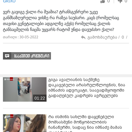
0
0
GRIXO
ესროლეს ქვები.
ვერ გავიგე ქალი რა შუაშია? ტრანსგენრერი უკვე
ასევე, თავდამსხმელებმა სიტყვიერი შეურაცხყოფა
განმსაზღვრელია ვისზე რა რაზეა საუბარი. კაცს (რომელსაც
მიაყენეს ქალს, ვისგანაც ბინა აქვთ დაქირავებული.
თავისი გენეტალიები ადგილზე აქვს) რომელსაც ქალის
ტანსაცმელის ჩაცმა უყვარს რატომ უნდა დავუძახო ქალი?
ტრანსგენდერი ქალები ითხოვენ, პოლიცია უახლოესი
გამოხმაურება /
0
/
თარიღი : 30-05-2022
რამდენიმე დღის განმავლობაში მაინც იყოს
მობილიზებული მათ საცხოვრებელ სახლთან.
ვიდეო:
ფორმულა
გააკეთეთ კომენტარი
გიგა ავალიანის საქმეზე
დაკავებული არასრულწლოვნის, ნია
იმნაძის ადვოკატი, საავადმყოფოში
გადაღებულ კადრებს ავრცელებს
01:22
რა ისმინს სახლში დაყენებული
მომსასმენი მოწყობილობის
ჩანაწერში, სადაც ნია იმნაძე მამას