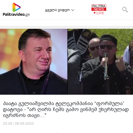
ყველა ვიდეო
პა­ა­ტა გუ­ლი­აშ­ვილ­მა ტე­ლე­კომ­პა­ნია “ფორ­მუ­ლა”
და­ტო­ვა - "არ ღირს ჩემს გამო ვინმემ უხერხულად
იგრძნოს თავი…"
20:28 / 28-05-2022