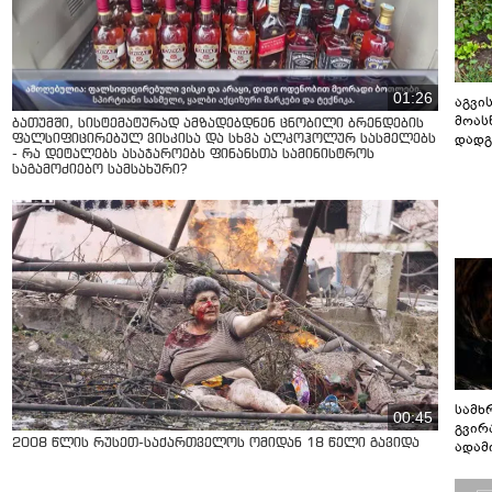
01:26
აგვის
მოას
ბათუმში, სისტემატურად ამზადებდნენ ცნობილი ბრენდების
დადგ
ფალსიფიცირებულ ვისკისა და სხვა ალკოჰოლურ სასმელებს
- რა დეტალებს ასაჯაროებს ფინანსთა სამინისტროს
საგამოძიებო სამსახური?
სამხ
00:45
გვირ
2008 წლის რუსეთ-საქართველოს ომიდან 18 წელი გავიდა
ადამ
ბუნებ
ლაბი