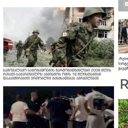
„რუს
სასტ
გაუქ
სამოქალაქო საზოგადოების წარმომადგენლები 2008 წლის
ზარა
რუსეთ-საქართველოს აგვისტოს ომის 18 წლისთავთან
ვიღა
დაკავშირებით ერთობლივ განცხადებას ავრცელებენ
შეხვ