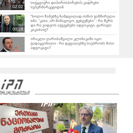
სიტყვიერი დაპირისპირების კადრები
02:02
სუპერმარკეტიდან
"ბოლო წამებზე ნამდვილად ისმის განწირული
ხმა: “კახა, არ მიმატოვო, გეხვეწები” - რა წერს
და რა ვიდეოს აქვეყნებს ადვოკატი, ტარიელ
00:28
კაკაბაძე?
ირაკლი ღარიბაშვილი კლინიკაში იყო
გადაყვანილი - რა დეტალებზე საუბრობს მისი
ადვოკატი?
"ნია იმნაძემ მის მეგობრებს ალექსანდრე
გაბაშვილს და გიორგი მალანიას უთხრა,
თითქოსდა მისი მასწავლებელი, გიგა
ავალიანი ზედმეტ ყურადღებას იჩენდა მის
მიმართ" - რა წერია ნია იმნაძის საბრალდებო
დასკვნაში?
"თუ ჩემი შვილი ცოცხალი არაა, ჩემს
ცხოვრებას აზრი არ აქვს..." - დაკარგული
გურამ დადიანიძის დედის ემოციური მიმართვა
01:16
ნია იმნაძეს და ანასტასია ბერუაშვილს
ბრალდება წარედგინათ - რამდენ წლიანი
პატიმრობა ემუქრებათ არასრულწლოვნებს?
გიგა ავალიანის საქმეზე დაკავებული ორი