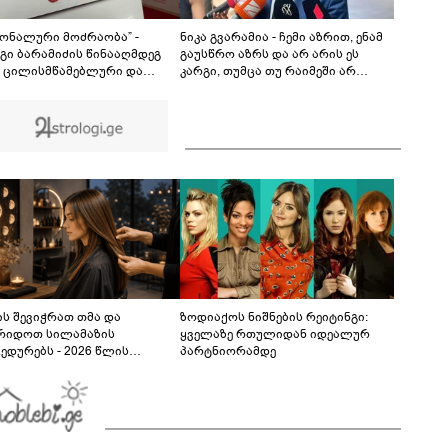
მოზარდი ბრალის ოფიციალურად წარდგენის
მოლოდინშია - რა არის ცნობილი ამ
04:01
დროისთვის საქმეში და რა მტკიცებულებებზე
იონალური მოძრაობა” -
ნიკა გვარამია - ჩემი აზრით, ენამ
საუბრობს ეკა კუპატაძე?
გი ბარამიძის წინააღმდეგ
გაუსწრო აზრს და არ არის ეს
ე ცილისმწამებლური და
კარგი, თუმცა თუ რაიმეში არ
რდულია, რომელიც
მეპარება ეჭვი, გიორგი ბარამიძის
იშვილის რეჟიმის
პატრიოტიზმია - პროკურატურა
ტიკურ მიზნებსა და რუსული
რომ პოლიტიკურ დევნას
აგანდის ამოცანებს
ახორციელებს, ამასაც არ
ხურება - ეს შეთითხნილი
სჭირდება მტკიცება
ე დასტურია ამ რეჟიმის
ლი ბუნების
ს შევიჭრათ თმა და
ზოდიაქოს ნიშნების რეიტინგი:
რიდოთ სილამაზის
ყველაზე რთულიდან იდეალურ
ედურებს - 2026 წლის
პარტნიორამდე
სტოს ასტროლოგიური
კვლევი