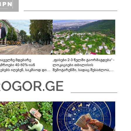
თაველზე მდებარე
„ფასები 2-3 წელში გაორმაგდება“ -
უმროები 40-50%-იან
ლოკაციები თბილისის
მებებს იღებენ, საკმაოდ დიდი
შემოგარენში, სადაც შესაძლოა,
ლისკენ წავალთ - მეგონა,
მიწები გაძვირდეს
ც მოიფიქრებდა და ბიზნესს
დებოდა“