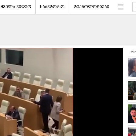
ყველა ვიდეო
საავტორო
ტექნოლოგიები
Au