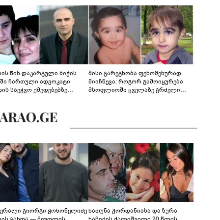
ლის წინ დაკარგული ბიჭის
მისი გარეგნობა ფენომენურად
ეში ჩართული ადვოკატი
მიიჩნევა: როგორ გამოიყურება
დის საეჭვო ქმედებებზე
მსოფლიოში ყველაზე გრძელი
რობს: "ქალბატონი უარს
წამწამების მქონე ბიჭი, რომელიც
დებს ინფორმაციის
ახლა 19 წლისაა?
დებაზე... წლობით
ინარეობდა საქმის
რცხვის ოპერაცია"
ერალი გიორგი ჭოხონელიძე
ხათუნა ჟორდანიასა და ზურა
ლის გახდა — მეუღლის
ხაჩიძის ქალიშვილი 20 წლის