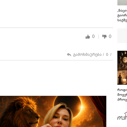
„ნაც
გიორ
საქმ
აბსუ
ივან
პოლი
0
0
პროპ
ემსა
საქმ
რუსუ
გამოხმაურება /
0
/
როდი
მოვე
პროც
აგვი
გზამ