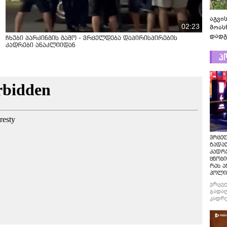
აგვის
02:23
მოას
დადგ
ჩხუბი პარკინგის გამო - ვრცელდება დაპირისპირების
კადრები ანაკლიიდან
პ
ვრცე
გადაღ
კადრ
ცნობი
რას ა
პოლი
ვრცე
გადაღ
კადრე
ცნობი
რას ა
პოლი