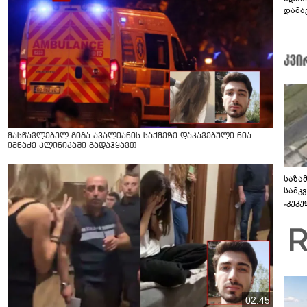
დამავ
კითხ
მასწავლებელ გიგა ავალიანის საქმეზე დაკავებული ნია
იმნაძე კლინიკაში გადაჰყავთ
საზა
სამკ
„კუკ
დრონ
ვიდე
02:45