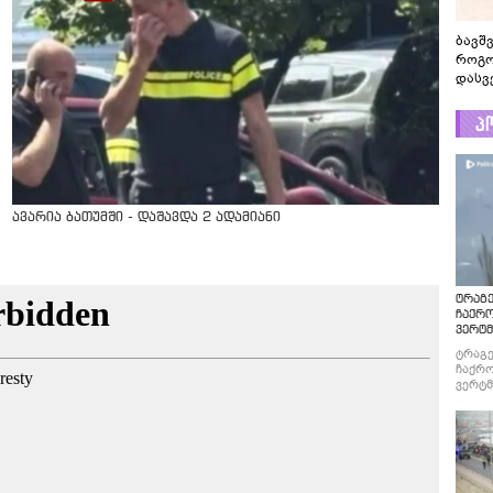
ბავშ
როგო
დასვ
სასი
პ
ავარია ბათუმში - დაშავდა 2 ადამიანი
ტრაგე
ჩაქრ
ვერტმ
ტრაგე
ჩაქრო
ვერტმ