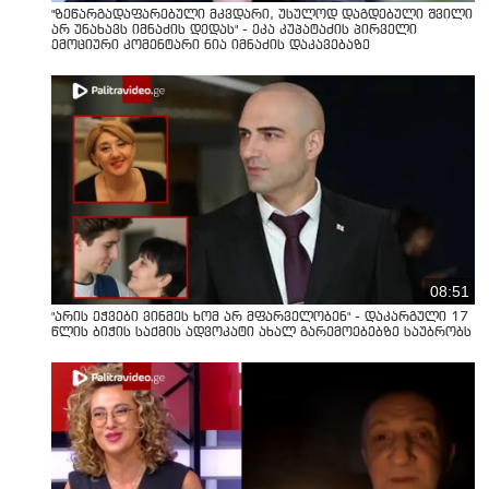
"ზეწარგადაფარებული მკვდარი, უსულოდ დაგდებული შვილი
არ უნახავს იმნაძის დედას" - ეკა კუპატაძის პირველი
ემოციური კომენტარი ნია იმნაძის დაკავებაზე
08:51
"არის ეჭვები ვინმეს ხომ არ მფარველობენ" - დაკარგული 17
წლის ბიჭის საქმის ადვოკატი ახალ გარემოებებზე საუბრობს