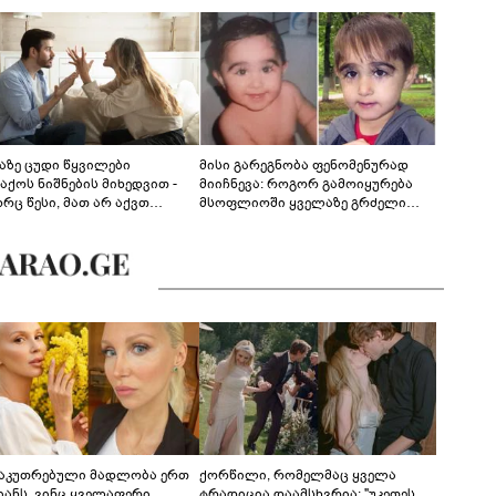
აზე ცუდი წყვილები
მისი გარეგნობა ფენომენურად
აქოს ნიშნების მიხედვით -
მიიჩნევა: როგორ გამოიყურება
რც წესი, მათ არ აქვთ
მსოფლიოში ყველაზე გრძელი
ონიული ურთიერთობა
წამწამების მქონე ბიჭი, რომელიც
ახლა 19 წლისაა?
საკუთრებული მადლობა ერთ
ქორწილი, რომელმაც ყველა
იანს, ვინც ყველაფერი
ტრადიცია დაამსხვრია: "უკეთეს