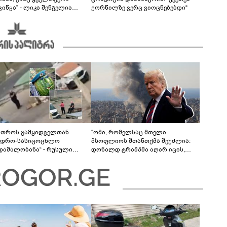
იწყა" - ლიკა შენგელია
ქორწილზე ვერც ვიოცნებებდი“
ვებს პასუხობს
მთროს გამყიდველთან
"ომი, რომელსაც მთელი
ვდრო-სასიცოცხლო
მსოფლიოს შთანთქმა შეუძლია:
უდამალობანა“ - რუსული
დონალდ ტრამპმა აღარ იცის,
ის „საბრძოლო-კომიკური“
როგორ მოიქცეს" -The New York
ო
Times