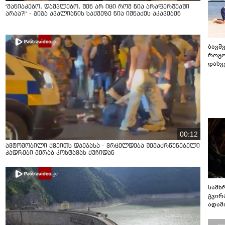
"მანიაკებო, დამპლებო, შენ არ იცი რომ ნია არაფერშუაში
არაა?!" - გიგა ავალიანის საქმეზე ნია იმნაძეს აკავებენ
ბავშ
როგო
დასვ
სასი
00:12
ავტომობილი ქვეითს დაეჯახა - ვრცელდება შემაძრწუნებელი
კადრები მერაბ კოსტავას ქუჩიდან
სამხ
გვირ
ადამ
ბუნებ
ლაბი