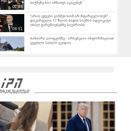
საქმეზე ნია იმნაძეს აკავებენ
02:45
"არის ეჭვები ვინმეს ხომ არ მფარველობენ" -
დაკარგული 17 წლის ბიჭის საქმის ადვოკატი
ახალ გარემოებებზე საუბრობს
08:51
ხანძარი ლოტკინზე - არსებული ინფორმაციით
ცეცხლი სახლს უკიდია
ავარია ბათუმში - დაშავდა 2 ადამიანი
მახინჯაურში, მაღაზიაში სადენებს ცეცხლი
გაუჩნდა - კადრები შემთხვევის ადგილიდან
00:43
"უკვე 5 წელია ვუძლებ ციხის მძიმე პირობებს,
იზოლაციას, გავუძელი წამებას, მოწამვლას,
ორმხრივ ლანძღვას და შეურაცხყოფას..." -
მიხეილ სააკაშვილი
„ნაციონალური მოძრაობის“ მმართველობითი