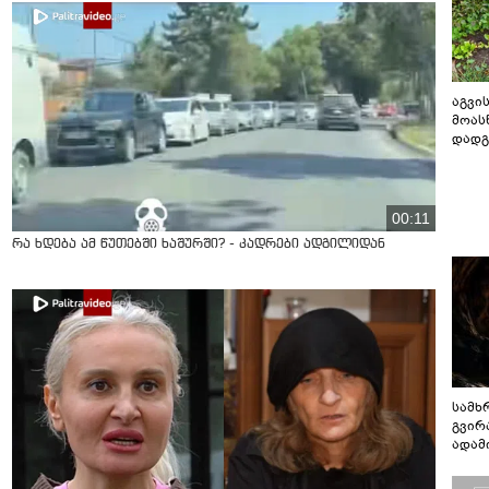
აგვის
მოას
დადგ
00:11
რა ხდება ამ წუთებში ხაშურში? - კადრები ადგილიდან
სამხ
გვირ
ადამ
ბუნებ
ლაბი