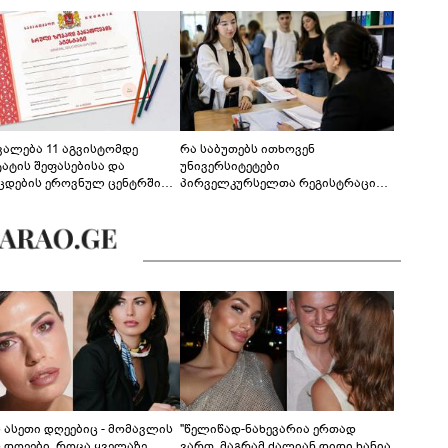
ევალება 11 აგვისტომდე
რა საბუთებს ითხოვენ
ტატის შეფასებისა და
უნივერსიტეტები
ცდების ეროვნულ ცენტრში
პირველკურსელთა რეგისტრაციის
გენა - დეტალები
დროს
ს ასეთი დღეებიც - მომავლის
"წელიწად-ნახევარია ერთად
ს დღეები, როცა ყველაზე
ვართ, მაგრამ ძალიან დიდი ხანია,