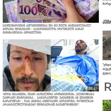
მარტ
ონაშ
სექტემბრიდან ამოქმედდება და 60 წელს გადაცილებულ
პირებს შეეხებათ! - საქართველოს ეროვნული ბანკი
განცხადებას ავრცელებს
"უნდ
თქვე
გუდა
უნდა
01:15
"ძირს დააგდეს, თავი ასფალტზე არტყმევინეს, აღენიშნება
უამრავი დაზიანება... სავარაუდოდ, ეძებდნენ ან დებდნენ
ნარკოტიკს" - რას ჰყვება ადვოკატი კურიერზე, რომელსაც
არასრულწლოვანები ფიზიკურად გაუსწორდნენ?