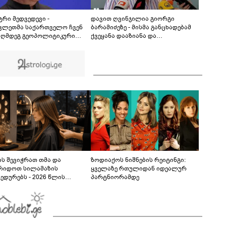
ადგილიდან
00:11
ტრი მედვედევი -
დავით ღვინჯილია გიორგი
ვლეთმა საქართველო ჩვენ
ბარამიძეზე - მისმა განცხადებამ
აღმდეგ გეოპოლიტიკური
ქვეყანა დააზიანა და
ლის უგუნურ იარაღად
მებრძოლებსა და ვეტერანებს
იყენა იმ მომენტში, როდესაც
შეურაცხყოფა მიაყენა
ისთვის ხელსაყრელი იყო
ს შევიჭრათ თმა და
ზოდიაქოს ნიშნების რეიტინგი:
რიდოთ სილამაზის
ყველაზე რთულიდან იდეალურ
ედურებს - 2026 წლის
პარტნიორამდე
სტოს ასტროლოგიური
კვლევი