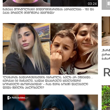
03:24
ნანუკა ჟორჟოლიანი ვიდეომიმართვას ავრცელებს - "მე და
ეკას ვრცელი მიმოწერა გვქონდა"
„წარ
ქართ
ბაზა
დეტა
"ლაზარეს გადარჩენისთვის იბრძოლა, ხელს არ უშვებდა…
ცურვაც იქ ისწავლე, სადაც დაასრულე ყველაფერი
ხორციელი ცხოვრებიდან" – რას წერს ხობში დაღუპული
დედა-შვილის ახლობელი?