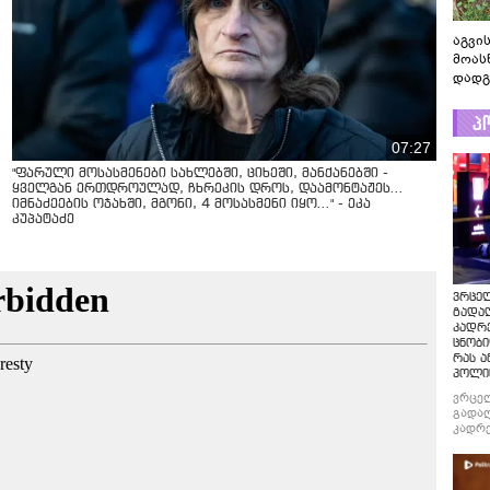
აგვის
მოას
დადგ
პ
07:27
"ფარული მოსასმენები სახლებში, ციხეში, მანქანებში -
ყველგან ერთდროულად, ჩხრეკის დროს, დაამონტაჟეს...
იმნაძეების ოჯახში, მგონი, 4 მოსასმენი იყო..." - ეკა
კუპატაძე
ვრცე
გადაღ
კადრ
ცნობი
რას ა
პოლი
ვრცე
გადაღ
კადრე
ცნობი
რას ა
პოლი