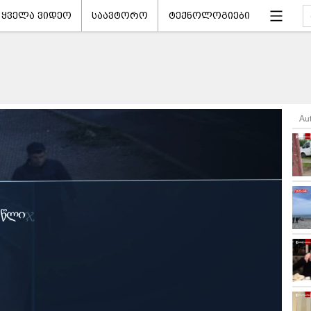
ყველა ვიდეო
საავტორო
ტექნოლოგიები
Au