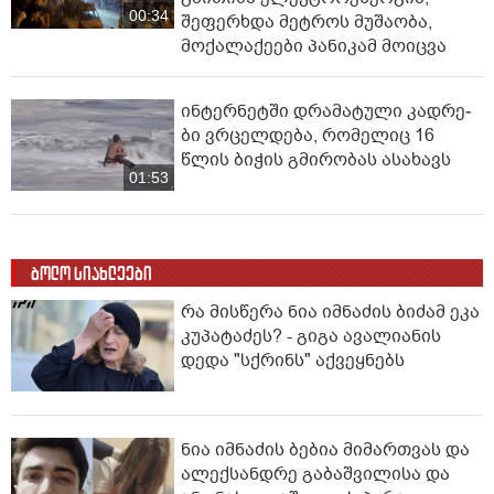
00:34
შეფერხდა მეტროს მუშაობა,
მოქალაქეები პანიკამ მოიცვა
ინ­ტერ­ნეტ­ში დრა­მა­ტუ­ლი კად­რე­
ბი ვრცელდება, რომელიც 16
წლის ბიჭის გმირობას ასახავს
01:53
ბოლო სიახლეები
რა მისწერა ნია იმნაძის ბიძამ ეკა
კუპატაძეს? - გიგა ავალიანის
დედა "სქრინს" აქვეყნებს
ნია იმნაძის ბებია მიმართვას და
ალექსანდრე გაბაშვილისა და