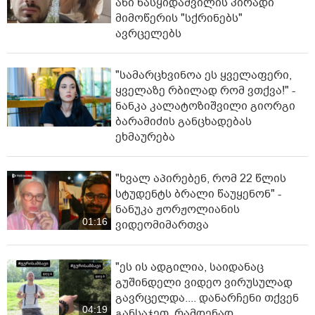
ანი ნასყიდაშვილის პირადი
მიმოწერის "სქრინებს"
ავრცელებს
"სა­მარ­ცხვი­ნოა ეს ყვე­ლა­ფე­რი,
ყვე­ლა­ზე რბი­ლად რომ ვთქვა!" -
ნანკა კალატოზიშვილი გიორგი
ბარამიძის განცხადებას
ეხმაურება
"ხვალ აპირებენ, რომ 22 წლის
სტუდენტს ბრალი წაუყენონ" -
ნანუკა ჟორჟოლიანის
01:16
ვიდეომიმართვა
"ეს ის ადგილია, საიდანაც
გუშინდელი ვიდეო ვირუსულად
გავრცელდა.... დანარჩენი თქვენ
04:19
განსაჯეთ, რამდენად