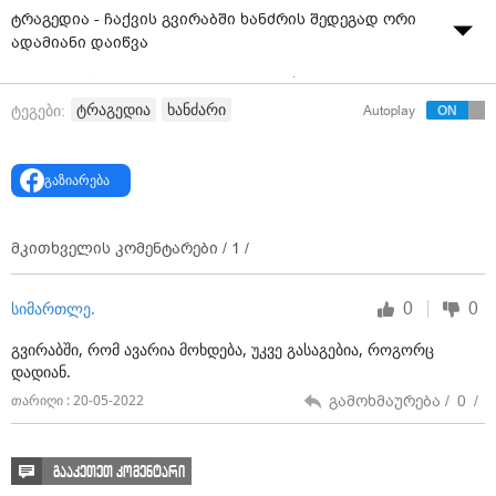
ტრაგედია - ჩაქვის გვირაბში ხანძრის შედეგად ორი
ადამიანი დაიწვა
ერთმანეთს ორი ავტომობილი შეეჯახა. შედეგად,
სატვირთოს ცეცხლი გაუჩნდა. შემთხვევა გვიან ღამით,
ტრაგედია
ხანძარი
ტეგები:
Autoplay
ჩაქვის გვირაბში მოხდა.
ვიდეო:
“აჭარა.News”
გაზიარება
მკითხველის კომენტარები /
1
/
0
0
სიმართლე.
გვირაბში, რომ ავარია მოხდება, უკვე გასაგებია, როგორც
დადიან.
გამოხმაურება /
0
/
თარიღი : 20-05-2022
გააკეთეთ კომენტარი