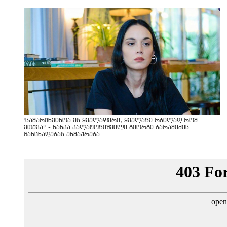
"სა­მარ­ცხვი­ნოა ეს ყვე­ლა­ფე­რი, ყვე­ლა­ზე რბი­ლად რომ
ვთქვა!" - ნანკა კალატოზიშვილი გიორგი ბარამიძის
განცხადებას ეხმაურება