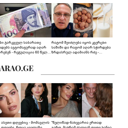
ები გარკვეულ საბარათე
რატომ შეიძლება იყოს კვერცხი
ხდებს ავტომატურად აღარ
საშიში და რატომ აღარ სჭირდება
არებენ - რეგულაცია 60 წელს
ზრდასრულ ადამიანს რძე -
ცილებულ პირებს შეეხება
ფსიქონუტრიციოლოგის
განმარტება
ს ასეთი დღეებიც - მომავლის
"წელიწად-ნახევარია ერთად
ს დღეები, როცა ყველაზე
ვართ, მაგრამ ძალიან დიდი ხანია,