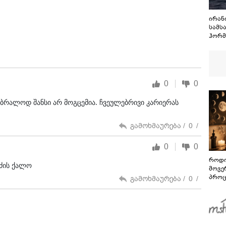
ირან
სამს
ჰორმ
მოთხ
0
0
 უბრალოდ შანსი არ მოგცემია. ჩვეულებრივი კარიერას
გამოხმაურება /
0
/
0
0
როდი
იძის ქალო
მოვე
პროც
გამოხმაურება /
0
/
აგვი
გზამ