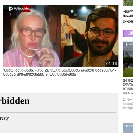
აგვის
მოას
დადგ
პ
01:16
"ხვალ აპირებენ, რომ 22 წლის სტუდენტს ბრალი წაუყენონ" -
ნანუკა ჟორჟოლიანის ვიდეომიმართვა
24 წ
დროს
მომენ
ტაილ
24 წლ
ელვამ
მომენ
ტაილა