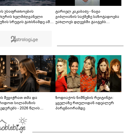
"ქართულმა ოცნებამ" - ნიკა გვარამია
განცხადებას ავრცელებს
ის უსაფრთხოების
ტარიელ კაკაბაძე - ნატა
ახურის ხელმძღვანელი
ვიბლიანის საქმეზე საზოგადოება
უზის სრუტის გახსნამდე აშშ-ს
უახლოეს დღეებში გაიგებს
ოვნებს უყენებს
სიახლეს, დაიდება პირველი
მნიშვნელოვანი შედეგი და
ოფიციალურად ცნობენ
დაზარალებულად
ს შევიჭრათ თმა და
ზოდიაქოს ნიშნების რეიტინგი:
რიდოთ სილამაზის
ყველაზე რთულიდან იდეალურ
ედურებს - 2026 წლის
პარტნიორამდე
სტოს ასტროლოგიური
კვლევი