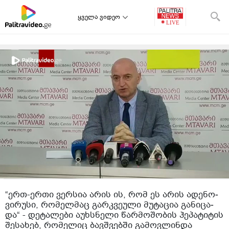
ყველა ვიდეო
“ერთ-ერთი ვერ­სია არის ის, რომ ეს არის ადე­ნო­
ვირუ­სი, რო­მელ­მაც გარ­კვე­უ­ლი მუ­ტა­ცია გა­ნი­ცა­
და“ - დეტალები აუხსნელი წარმოშობის ჰეპატიტის
შესახებ, რომელიც ბავშვებში გამოვლინდა