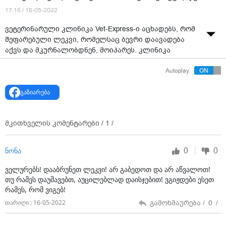
17:16 / 16-05-2022
ვეტერინარული კლინიკა Vet-Express-ი აცხადებს, რომ
შეფარებული ლეკვი, რომელსაც ბევრი დაავადება
აქვს და მკურნალობდნენ, მოიპარეს. კლინიკა
ითხოვს, რომ მოპარული ძაღლი უკან დააბრუნონ,
Autoplay
რადგან მკურნალობის გარეშე მის სიცოცხლეს
საფრთხე ემუქრება.
გაზიარება
„SOS ვითხოვთ დახმარებას! გლდანის ვეტერინარული
კლინიკიდან მოიპარეს შეფარებული ლაბრადორის
მეტისის 6 თვის ლეკვი, რომელსაც გადატანილი
მკითხველის კომენტარები /
1
/
ჰქონდა ჭირი და ასევე აქვს ლეიშმანიოზი, რომელსაც
ვმკურნალობდით. ამ საღამოს ვიღაც უსინდისომ
0
0
ნონა
გატეხა ვოლიერი და საღამოს მოსვლისას ძაღლი
აღარ დაგვხვდა. ძაღლი არის ჩალისფერი. ტანის და
ველურებს! დააბრუნეთ ლეკვი! არ გაბედოთ და არ აწვალოთ!
თავის ცახცახი ჰქონდა, რომელიც ჭირმა დაუტოვა.
თუ რამეს დაუშავებთ, აუცილებლად დაისჯებით! ვგიჟდები ესეთ
ასევე, ფეხებზე, მუცელსა და სახეზე აღენიშნება კანის
რამეს, რომ ვიგებ!
სიწითლე. თუ ვინმემ შეამჩნია, გთხოვთ
გამოხმაურება /
0
/
თარიღი : 16-05-2022
დაგვიკავშირდეთ კლინიკაში, ან ამ ნომერზე დარეკეთ
599 51 55 97.