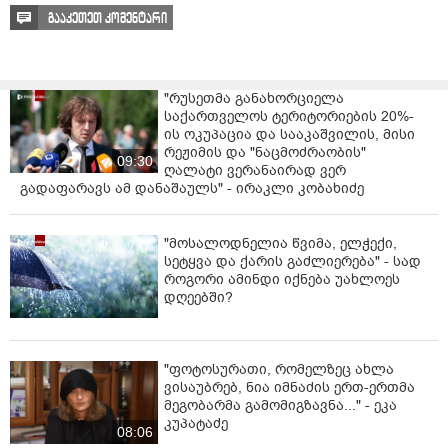
გააკეთეთ კომენტარი
ძაღლი არის კეთილი, ძალიან აქტიური. ვინმეს თუ
გეცნობათ ეს ადამიანი, იქნებ ხმა მიაწვდინოთ ან
შეგვატყობინოთ, რომ ძაღლი გადის მკურნალობას და
საჭიროებს ვეტერინარულ დახმარებას. ისე დაიღუპება
"რუსეთმა განახორციელა
და ნუ გავწირავთ ძაღლს.“ - ნათქვამია განცხადებაში.
საქართველოს ტერიტორიების 20%-
ის ოკუპაცია და სააკაშვილის, მისი
რეჟიმის და "ნაცმოძრაობის"
09:30
ღალატი ვერანაირად ვერ
გადაფარავს ამ დანაშაულს" - ირაკლი კობახიძე
"მოსალოდნელია წვიმა, ელჭექი,
სეტყვა და ქარის გაძლიერება" - სად
როგორი ამინდი იქნება უახლოეს
დღეებში?
"ფოტოსურათი, რომელზეც ახლა
ვისაუბრებ, ნია იმნაძის ერთ-ერთმა
მეგობარმა გამომიგზავნა..." - ეკა
კუპატაძე
08:06