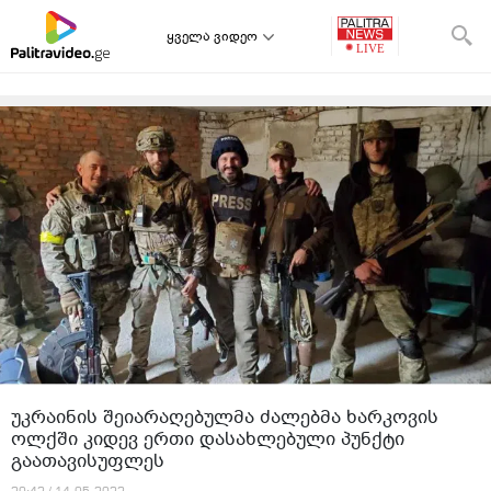
ყველა ვიდეო
უკრაინის შეიარაღებულმა ძალებმა ხარკოვის
ოლქში კიდევ ერთი დასახლებული პუნქტი
გაათავისუფლეს