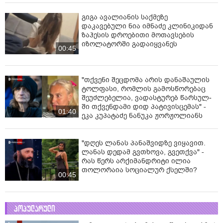
გიგა ავალიანის საქმეზე
დაკავებული ნია იმნაძე კლინიკიდან
ზაჰესის დროებითი მოთავსების
იზოლატორში გადაიყვანეს
00:45
"თქვენი შეცდომა არის დანაშაულის
ტოლფასი, რომ­ლის გა­მოს­წო­რე­ბაც
შე­უძ­ლე­ბე­ლია, ვა­დას­ტუ­რებ წარ­სულ­
ში თქვენ­და­მი დიდ პა­ტი­ვის­ცე­მას" -
01:40
ეკა კუპატაძე ნანუკა ჟორჟოლიანს
"დღეს ლანას პანაშვიდზე ვიყავით.
ლანას დედამ გვთხოვა, გვეთქვა" -
რას წერს არქიმანდრიტი ილია
თოლორაია სოციალურ ქსელში?
00:45
პოპულარული