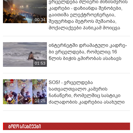
ვრცელდება ძლიერი მიწისძვრის
კადრები - დაზიანდა შენობები,
გაითიშა ელექტროენერგია,
00:34
შეფერხდა მეტროს მუშაობა,
მოქალაქეები პანიკამ მოიცვა
ინ­ტერ­ნეტ­ში დრა­მა­ტუ­ლი კად­რე­
ბი ვრცელდება, რომელიც 16
წლის ბიჭის გმირობას ასახავს
01:53
SOS! - ვრცელდება
სათვალთვალო კამერის
ჩანაწერი, რომელშიც სასტიკი
01:25
ძალადობის კადრებია ასახული
ბოლო სიახლეები