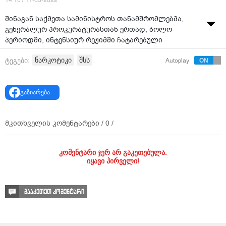
14:16 / 11-05-2022
შინაგან საქმეთა სამინისტროს თანამშრომლებმა,
გენერალურ პროკურატურასთან ერთად, ბოლო
პერიოდში, ინტენსიურ რეჟიმში ჩატარებული
კომპლექსური ოპერატიულ-სამძებრო ღონისძიებების
ნარკოტიკი
შსს
ტეგები:
Autoplay
და საგამოძიებო მოქმედებების შედეგად, თბილისში,
ფონიჭალის დასახლებაში, ქუთაისში, აჭარასა და
კახეთის რეგიონში ნარკოდანაშაულისთვის 17 პირი
გაზიარება
დააკავეს. მათ შორის 14 ნარკორეალიზატორია.
მკითხველის კომენტარები /
0
/
კომენტარი ჯერ არ გაკეთებულა.
იყავი პირველი!
გააკეთეთ კომენტარი