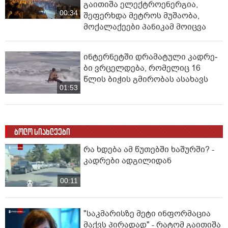
გაითიშა ელექტროენერგია,
00:34
შეფერხდა მეტროს მუშაობა,
მოქალაქეები პანიკამ მოიცვა
ინ­ტერ­ნეტ­ში დრა­მა­ტუ­ლი კად­რე­
ბი ვრცელდება, რომელიც 16
წლის ბიჭის გმირობას ასახავს
01:53
ბოლო სიახლეები
რა ხდება ამ წუთებში ხაშურში? -
კადრები ადგილიდან
00:11
"საკმარისზე მეტი ინფორმაცია
მაქვს პირადად" - რატომ გაითიშა