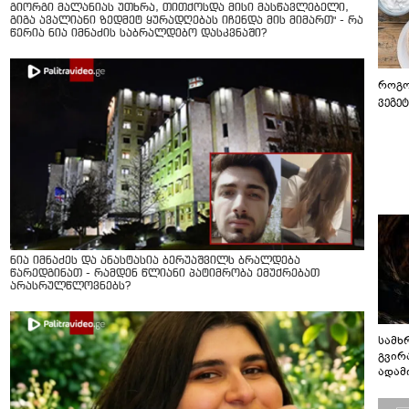
გიორგი მალანიას უთხრა, თითქოსდა მისი მასწავლებელი,
გიგა ავალიანი ზედმეტ ყურადღებას იჩენდა მის მიმართ" - რა
წერია ნია იმნაძის საბრალდებო დასკვნაში?
როგო
ვეგე
ნია იმნაძეს და ანასტასია ბერუაშვილს ბრალდება
წარედგინათ - რამდენ წლიანი პატიმრობა ემუქრებათ
არასრულწლოვნებს?
სამხ
გვირ
ადამ
ბუნებ
ლაბი