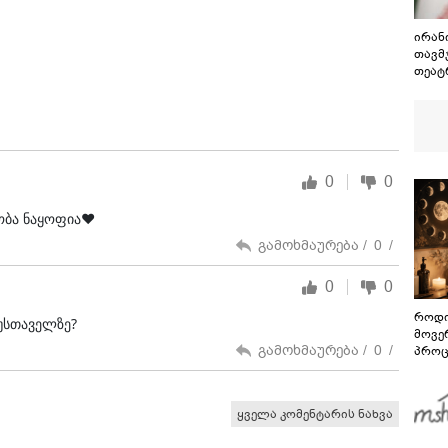
ირან
თავმჯ
თეატ
გამუ
შეას
თეატ
0
0
კობა ნაყოფია❤
გამოხმაურება /
0
/
0
0
როდი
უსთაველზე?
მოვე
გამოხმაურება /
0
/
პროც
აგვი
გზამ
ყველა კომენტარის ნახვა