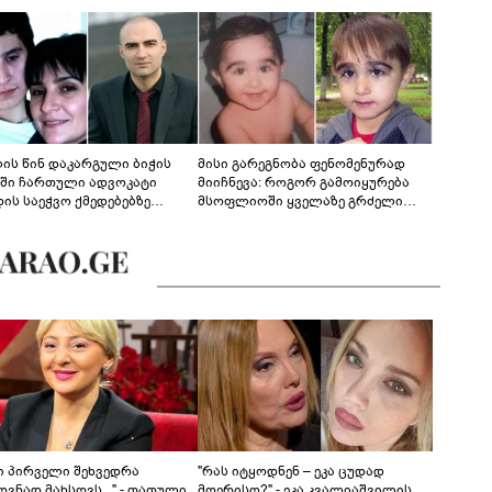
ლის წინ დაკარგული ბიჭის
მისი გარეგნობა ფენომენურად
ეში ჩართული ადვოკატი
მიიჩნევა: როგორ გამოიყურება
დის საეჭვო ქმედებებზე
მსოფლიოში ყველაზე გრძელი
რობს: "ქალბატონი უარს
წამწამების მქონე ბიჭი, რომელიც
დებს ინფორმაციის
ახლა 19 წლისაა?
დებაზე... წლობით
ინარეობდა საქმის
რცხვის ოპერაცია"
ნი პირველი შეხვედრა
"რას იტყოდნენ – ეკა ცუდად
ვნად მახსოვს..." - თათული
მღერისო?" - ეკა კვალიაშვილის