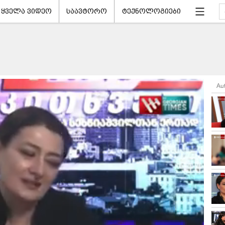
ყველა ვიდეო
საავტორო
ტექნოლოგიები
Au