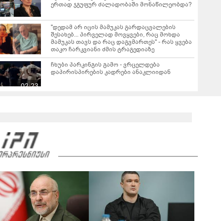
ერთად ჯგუფურ ძალადობაში მონაწილეობდა?
"დედამ არ იცის მამუკას გარდაცვალების
შესახებ... პირველად მოვყვები, რაც მოხდა
მამუკას თავს და რაც დაგვმართეს" - რას ყვება
თაკო ჩარკვიანი ძმის ტრაგედიაზე
ჩხუბი პარკინგის გამო - ვრცელდება
დაპირისპირების კადრები ანაკლიიდან
02:23
ირაკლი ღარიბაშვილი კლინიკაში იყო
გადაყვანილი - რა დეტალებზე საუბრობს მისი
ადვოკატი?
"ნია იმნაძემ მის მეგობრებს ალექსანდრე
გაბაშვილს და გიორგი მალანიას უთხრა,
თითქოსდა მისი მასწავლებელი, გიგა
ავალიანი ზედმეტ ყურადღებას იჩენდა მის
მიმართ" - რა წერია ნია იმნაძის საბრალდებო
დასკვნაში?
"თუ ჩემი შვილი ცოცხალი არაა, ჩემს
ცხოვრებას აზრი არ აქვს..." - დაკარგული
გურამ დადიანიძის დედის ემოციური მიმართვა
01:16
ნია იმნაძეს და ანასტასია ბერუაშვილს