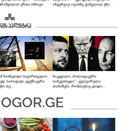
ერაშვილის ერთი ამბავი
ინტერვიუ ოჯახზე, განვლილ გზასა
და რთულ პერიოდზე
მ ჩაბნელდა საქართველო
ჩაკეტილი „პოლიტიკური
ედ: საბოტაჟი, ტექნიკური
სამკუთხედი“ - კულუარული
ეზი თუ
თამაშები, რომლებიც დიდი
როფესიონალიზმი?! -
სისხლის ფასად ჯდება
რო თვალჭრელიძის ანალიზი