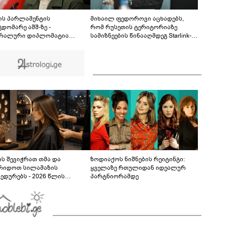
ბრალდება წარედგინათ - რამდენ წლიანი
პატიმრობა ემუქრებათ არასრულწლოვნებს?
ის პარლამენტის
მიხაილ ფედოროვი აცხადებს,
დომარე აშშ-ზე -
რომ რუსეთის ტერიტორიაზე
რალური დიპლომატია
სამიზნეების წინააღმდეგ Starlink-
დმებით მეორდება -
ის გამოყენების საკითხზე ილონ
რულეთ ვალდებულებები, მეტი
მასკთან მოლაპარაკებებს
რი არ გვჭირდება
აწარმოებს
ს შევიჭრათ თმა და
ზოდიაქოს ნიშნების რეიტინგი:
რიდოთ სილამაზის
ყველაზე რთულიდან იდეალურ
ედურებს - 2026 წლის
პარტნიორამდე
სტოს ასტროლოგიური
კვლევი