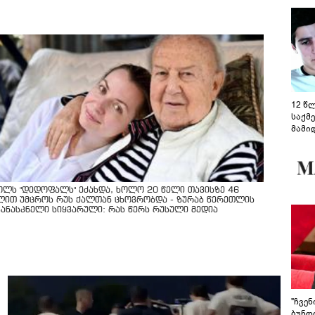
12 წ
საქმ
მამი
საუბ
აცხა
მოწო
მიმდ
ჩაფა
ოლს "დედოფალს" ეძახდა, ხოლო 20 წელი თავისზე 46
ლით უმცროს რუს ქალთან ცხოვრობდა - ზურაბ წერეთლის
კანასკნელი სიყვარული: რას წერს რუსული მედია
"ჩვე
ბუნდო