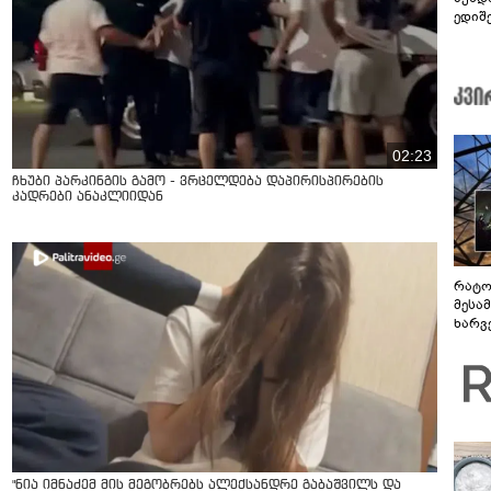
ედიშ
02:23
ჩხუბი პარკინგის გამო - ვრცელდება დაპირისპირების
კადრები ანაკლიიდან
რატო
მესამ
ხარვ
არაპ
სანდ
"ნია იმნაძემ მის მეგობრებს ალექსანდრე გაბაშვილს და