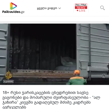
ყველა ვიდეო
18+ რუსი ჯარისკაცების ცხედრებით სავსე
ვაგონები და მოპარული ძვირფასეულობა - “ალ
ჯაზირა” კიევში გადაღებულ მძიმე კადრებს
ავრცელებს