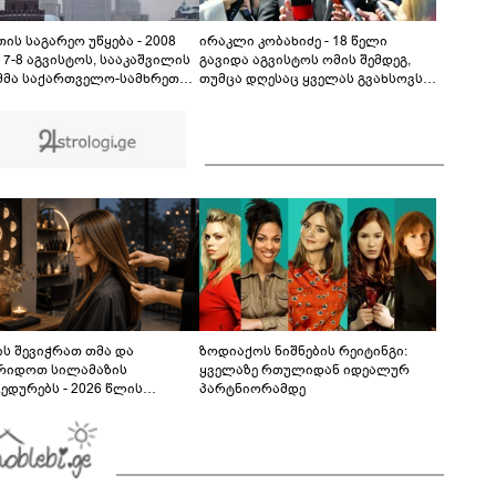
სექსუალურად ავიწროებდა - თუ გამოჩნდება 10
000 ლარს ოფიციალურად, სახალხოდ
გადავცემ" - ეკა კუპატაძე განცხადებას
ის საგარეო უწყება - 2008
ირაკლი კობახიძე - 18 წელი
ავრცელებს
 7-8 აგვისტოს, სააკაშვილის
გავიდა აგვისტოს ომის შემდეგ,
მმა საქართველო-სამხრეთ
თუმცა დღესაც ყველას გვახსოვს,
ის კონფლიქტის
მათ შორის ემოციურად, ის
დობიანი მოგვარების შესახებ
უმძიმესი დღეები და ჩვენი ვალია,
ა შეთანხმების დარღვევით,
პატივი მივაგოთ აგვისტოს ომში
რეთ ოსეთის წინააღმდეგ
დაღუპული გმირების ხსოვნას
გული აგრესია
ხორციელა
ს შევიჭრათ თმა და
ზოდიაქოს ნიშნების რეიტინგი:
რიდოთ სილამაზის
ყველაზე რთულიდან იდეალურ
ედურებს - 2026 წლის
პარტნიორამდე
სტოს ასტროლოგიური
კვლევი