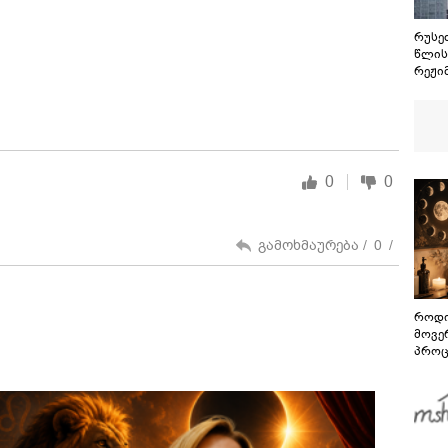
რუსეთ
წლის
რეჟი
ოსეთ
მშვი
ყველ
სამხ
ვერა
განა
0
0
გამოხმაურება /
0
/
როდი
მოვე
პროც
აგვი
გზამ