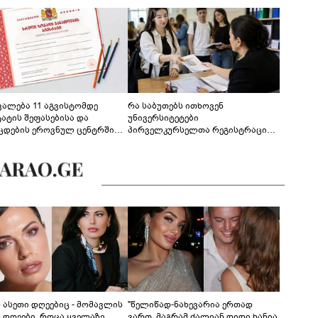
ევალება 11 აგვისტომდე
რა საბუთებს ითხოვენ
ტატის შეფასებისა და
უნივერსიტეტები
ცდების ეროვნულ ცენტრში
პირველკურსელთა რეგისტრაციის
გენა - დეტალები
დროს
ს ასეთი დღეებიც - მომავლის
"წელიწად-ნახევარია ერთად
ს დღეები, როცა ყველაზე
ვართ, მაგრამ ძალიან დიდი ხანია,