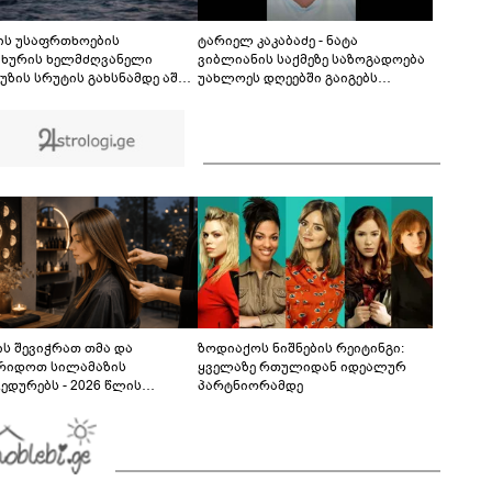
ჯვრისწერის ცერემონიიდან, რომელიც
ნახვების რეკორდს ხსნის
00:40
ის უსაფრთხოების
ტარიელ კაკაბაძე - ნატა
ახურის ხელმძღვანელი
ვიბლიანის საქმეზე საზოგადოება
უზის სრუტის გახსნამდე აშშ-ს
უახლოეს დღეებში გაიგებს
ოვნებს უყენებს
სიახლეს, დაიდება პირველი
მნიშვნელოვანი შედეგი და
ოფიციალურად ცნობენ
დაზარალებულად
ს შევიჭრათ თმა და
ზოდიაქოს ნიშნების რეიტინგი:
რიდოთ სილამაზის
ყველაზე რთულიდან იდეალურ
ედურებს - 2026 წლის
პარტნიორამდე
სტოს ასტროლოგიური
კვლევი