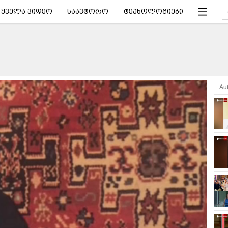
ყველა ვიდეო
საავტორო
ტექნოლოგიები
Au