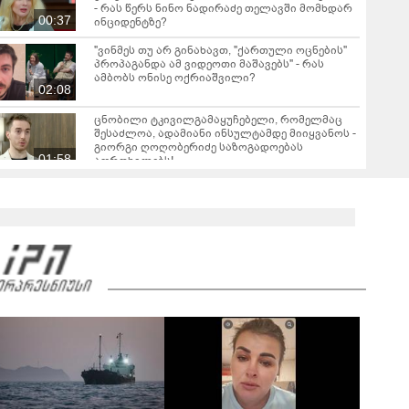
- რას წერს ნინო ნადირაძე თელავში მომხდარ
00:37
ინციდენტზე?
"ვინმეს თუ არ გინახავთ, "ქართული ოცნების"
პროპაგანდა ამ ვიდეოთი მაშავებს" - რას
ამბობს ონისე ოქრიაშვილი?
02:08
ცნობილი ტკივილგამაყუჩებელი, რომელმაც
შესაძლოა, ადამიანი ინსულტამდე მიიყვანოს -
გიორგი ღოღობერიძე საზოგადოებას
01:58
აფრთხილებს!
"მნიშვნელოვანია იცოდეთ! განსაკუთრებით
საშიში დაავადებების რიცხვში შედის და
უკავშირდება ტკიპის ნაკბენს" - ინფექციონისტი
08:50
ალექსანდრე გოგინავა საზოგადოებას
აფრთხილებს
"ცეცხლზე დამწვეს, "დამაბულინგეს" და ცილი
დამწამეს... მე თვითონ დავდე ვიდეო... ძალიან
ვინერვიულე იმ ბავშვებზე, რომლებიც
05:16
წაიყვანეს" - რას ამბობს თეა დარჩია მის
გარშემო ატეხილ აჟიოტაჟზე?
"საუკუნის დედამთილი" - ვიდეო ქორწილიდან,
რომელსაც დიდი გამოხმაურება მოჰყვა
"პატარძლის ნაცვლად დედა" - ვიდეო