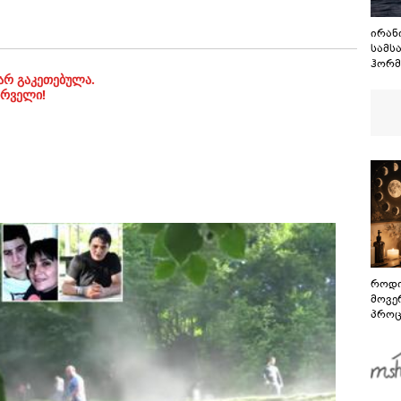
ირან
სამს
ჰორმ
არ გაკეთებულა.
მოთხ
ირველი!
როდი
მოვე
პროც
აგვი
გზამ