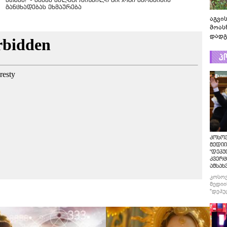
ვთქვა!" - ნანკა კალატოზიშვილი გიორგი ბარამიძის
განცხადებას ეხმაურება
აგვის
მოას
დადგ
პ
კოსო
მედიი
"დეპუ
კვერც
ამსახ
კოსო
მედიი
"დეპუ
კვერც
ამსახ