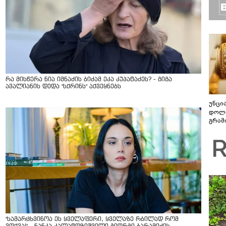
რა მისწერა ნია იმნაძის ბიძამ ეკა კუპატაძეს? - გიგა
ავალიანის დედა "სქრინს" აქვეყნებს
უნცი
დოლა
გრამ
"სა­მარ­ცხვი­ნოა ეს ყვე­ლა­ფე­რი, ყვე­ლა­ზე რბი­ლად რომ