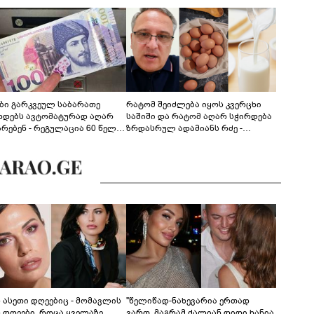
ები გარკვეულ საბარათე
რატომ შეიძლება იყოს კვერცხი
ხდებს ავტომატურად აღარ
საშიში და რატომ აღარ სჭირდება
არებენ - რეგულაცია 60 წელს
ზრდასრულ ადამიანს რძე -
ცილებულ პირებს შეეხება
ფსიქონუტრიციოლოგის
განმარტება
ს ასეთი დღეებიც - მომავლის
"წელიწად-ნახევარია ერთად
ს დღეები, როცა ყველაზე
ვართ, მაგრამ ძალიან დიდი ხანია,