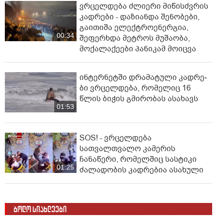
ვრცელდება ძლიერი მიწისძვრის
კადრები - დაზიანდა შენობები,
გაითიშა ელექტროენერგია,
00:34
შეფერხდა მეტროს მუშაობა,
მოქალაქეები პანიკამ მოიცვა
ინ­ტერ­ნეტ­ში დრა­მა­ტუ­ლი კად­რე­
ბი ვრცელდება, რომელიც 16
წლის ბიჭის გმირობას ასახავს
01:53
SOS! - ვრცელდება
სათვალთვალო კამერის
ჩანაწერი, რომელშიც სასტიკი
01:25
ძალადობის კადრებია ასახული
ბოლო სიახლეები