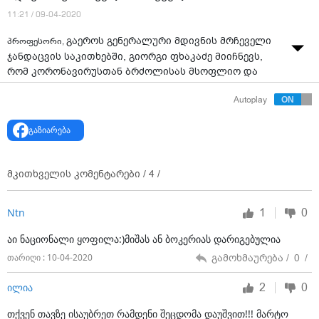
11:21 / 09-04-2020
გაეროს გენერალური მდივნის მრჩეველი
პროფესორი,
ჯანდაცვის საკითხებში, გიორგი ფხაკაძე მიიჩნევს,
რომ კორონავირუსთან ბრძოლისას მსოფლიო და
საქართველო მაქსიმალურად ფრთხილად უნდა
Autoplay
იყვნენ. მან Palitravideo.ge-სთან ჯანდაცვის მსოფლიო
ორგანიზაციის მიერ გადადგმულ ნაბიჯებზე,
გაზიარება
კორონავირუსთან ბრძოლაში სხვადასხვა ქვეყნის
პრობლემებისა და საქართველოს მიერ COVID 19-თან
გამკლავების შესახებ ისაუბრა.
მკითხველის კომენტარები /
4
/
ავტორი: ეკა აბაშიძე
1
0
Ntn
აი ნაციონალი ყოფილა:)მიშას ან ბოკერიას დარიგებულია
გამოხმაურება /
0
/
თარიღი : 10-04-2020
2
0
ილია
თქვენ თავზე ისაუბრეთ რამდენი შეცდომა დაუშვით!!! მარტო