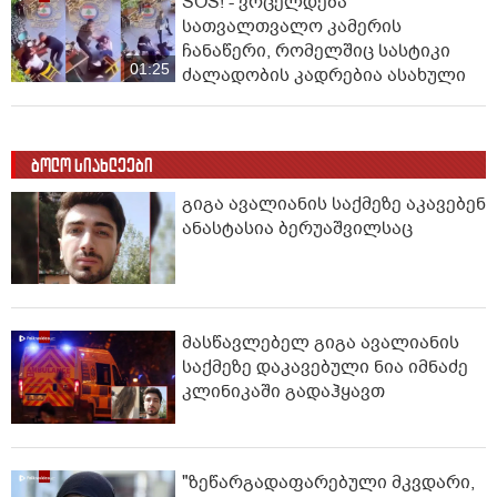
SOS! - ვრცელდება
სათვალთვალო კამერის
ჩანაწერი, რომელშიც სასტიკი
01:25
ძალადობის კადრებია ასახული
ბოლო სიახლეები
გიგა ავალიანის საქმეზე აკავებენ
ანასტასია ბერუაშვილსაც
მასწავლებელ გიგა ავალიანის
საქმეზე დაკავებული ნია იმნაძე
კლინიკაში გადაჰყავთ
"ზეწარგადაფარებული მკვდარი,