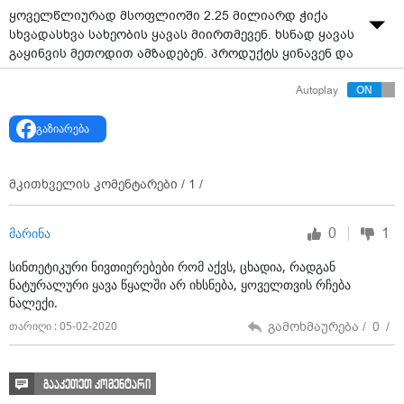
ყოველწლიურად მსოფლიოში 2.25 მილიარდ ჭიქა
სხვადასხვა სახეობის ყავას მიირთმევენ. ხსნად ყავას
გაყინვის მეთოდით ამზადებენ. პროდუქტს ყინავენ და
შემდეგ მცირე ნაწილაკებად ჭრიან. საბოლოოდ,
Autoplay
ვაკუუმში დაბალ ტემპერატურაზე აშრობენ.
გაზიარება
Healthguide.net-ის ინფორმაციით, დღეს ხსნადი ყავა
ნატურალური ნივთიერებების მხოლოდ 15%-ს შეიცავს,
დანარჩენი კი სხვა დანამატებზე მოდის. არსებობს
მკითხველის კომენტარები /
1
/
ეჭვი, რომ ხსნად ყავას დამატებული აქვს:
სინთეტიკური კოფეინი, ბარდა, სოიო, შვრია, ქერის
ალაო და სტაბილიზატორები. იმის გამო, რომ ხსნად
0
1
მარინა
ყავაში ძალიან მცირეა ნამდვილი კოფეინი, ხშირად
დღეში 4 და მეტი ჭიქის დალევა გვიწევს, რომ
სინთეტიკური ნივთიერებები რომ აქვს, ცხადია, რადგან
მივიღოთ ის ეფექტი, რაც ყავის დალევით გვსურს.
ნატურალური ყავა წყალში არ იხსნება, ყოველთვის რჩება
ნალექი.
ხსნადი ყავის დიდი რაოდენობით მოხმარებას კი
გამოხმაურება /
0
/
თარიღი : 05-02-2020
ადამიანის ჯანმრთელობისთვის ზიანის მიყენება
შეუძლია, განსაკუთრებით კი გულთან, ღვიძლთან და
კუჭთან დაკავშირებული პრობლემების წარმოქმნა.
გააკეთეთ კომენტარი