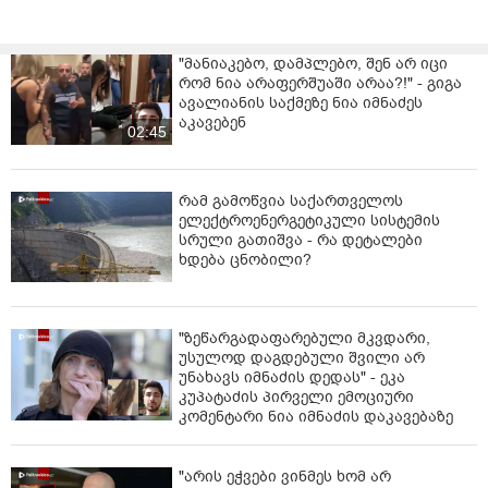
განვითარებად და გარდამავალი ეკონომიკის მქონე
ქვეყნებში დაბალი ფასის გამო ხსნადი ყავა ყველაზე
მოთხოვნადია. ევროპის ქვეყნებში და ასევე აშშ-ში
"მანიაკებო, დამპლებო, შენ არ იცი
ხსნადი ყავის მოხმარება პროცენტულად
რომ ნია არაფერშუაში არაა?!" - გიგა
ავალიანის საქმეზე ნია იმნაძეს
მნიშვნელოვნად შემცირებულია.
აკავებენ
02:45
რამ გამოწვია საქართველოს
ელექტროენერგეტიკული სისტემის
სრული გათიშვა - რა დეტალები
ხდება ცნობილი?
"ზეწარგადაფარებული მკვდარი,
უსულოდ დაგდებული შვილი არ
უნახავს იმნაძის დედას" - ეკა
კუპატაძის პირველი ემოციური
კომენტარი ნია იმნაძის დაკავებაზე
"არის ეჭვები ვინმეს ხომ არ