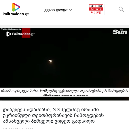
ყველა ვიდეო
დააკავეს ადამიანი, რომელმაც ირანში
უკრაინული თვითმფრინავის ჩამოგდების
ამსახველი პირველი ვიდეო გადაიღო