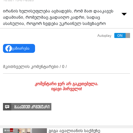
10:08 / 15-01-2020
ირანის ხელისუფლება აცხადებს, რომ მათ დააკავეს
ადამიანი, რომელმაც გადაიღო კადრი, სადაც
ასახულია, როგორ ხვდება უკრაინულ სამგზავრო
თვითმფრინავს რაკეტა, - ამის შესახებ ინფორმაციას
Autoplay
"ბი-ბი-სი" ავრცელებს.
გაზიარება
დაკავებულის ვინაობა უცნობია.
თავის მხრივ, ირანელი ჟურნალისტი, რომელიც
მკითხველის კომენტარები /
0
/
ლონდონში მუშაობს და რომელმაც პირველად
გამოაქვეყნა ვიდეო, აცხადებს, რომ მისი წყარო
უსაფრთხოდაა.
კომენტარი ჯერ არ გაკეთებულა.
იყავი პირველი!
გააკეთეთ კომენტარი
გიგა ავალიანის საქმეზე