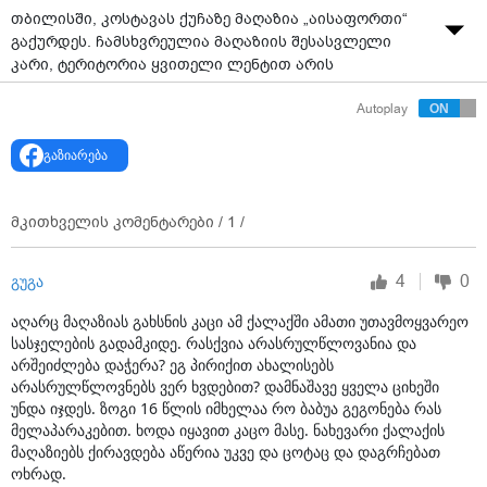
თბილისში, კოსტავას ქუჩაზე მაღაზია „აისაფორთი“
გაქურდეს. ჩამსხვრეულია მაღაზიის შესასვლელი
კარი, ტერიტორია ყვითელი ლენტით არის
შემოსაზღვრული.
Autoplay
როგორც „პალიტრავიდეოს“ შსს-ში განუცხადეს,
გაზიარება
მომხდართან დაკავშირებით გამოძიება სისხლის
სამართლის კოდექსის 177-ე მუხლის მეორე ნაწილით
არის აღძრული.
მკითხველის კომენტარები /
1
/
4
0
გუგა
აღარც მაღაზიას გახსნის კაცი ამ ქალაქში ამათი უთავმოყვარეო
სასჯელების გადამკიდე. რასქვია არასრულწლოვანია და
არშეიძლება დაჭერა? ეგ პირიქით ახალისებს
არასრულწლოვნებს ვერ ხვდებით? დამნაშავე ყველა ციხეში
უნდა იჯდეს. ზოგი 16 წლის იმხელაა რო ბაბუა გეგონება რას
მელაპარაკებით. ხოდა იყავით კაცო მასე. ნახევარი ქალაქის
მაღაზიებს ქირავდება აწერია უკვე და ცოტაც და დაგრჩებათ
ოხრად.