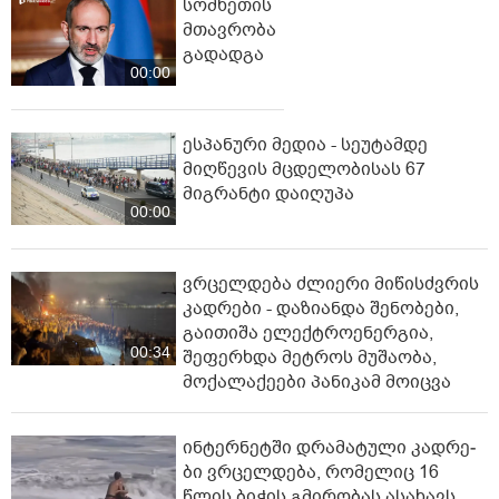
სომხეთის
მთავრობა
გადადგა
00:00
ესპანური მედია - სეუტამდე
მიღწევის მცდელობისას 67
მიგრანტი დაიღუპა
00:00
ვრცელდება ძლიერი მიწისძვრის
კადრები - დაზიანდა შენობები,
გაითიშა ელექტროენერგია,
00:34
შეფერხდა მეტროს მუშაობა,
მოქალაქეები პანიკამ მოიცვა
ინ­ტერ­ნეტ­ში დრა­მა­ტუ­ლი კად­რე­
ბი ვრცელდება, რომელიც 16
წლის ბიჭის გმირობას ასახავს