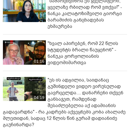
"სა­მარ­ცხვი­ნოა ეს ყვე­ლა­ფე­რი,
ყვე­ლა­ზე რბი­ლად რომ ვთქვა!" -
ნანკა კალატოზიშვილი გიორგი
ბარამიძის განცხადებას
ეხმაურება
"ხვალ აპირებენ, რომ 22 წლის
სტუდენტს ბრალი წაუყენონ" -
ნანუკა ჟორჟოლიანის
01:16
ვიდეომიმართვა
"ეს ის ადგილია, საიდანაც
გუშინდელი ვიდეო ვირუსულად
გავრცელდა.... დანარჩენი თქვენ
04:19
განსაჯეთ, რამდენად
შესაძლებელია აქ ადამიანის
გადავარდნა" - რა კადრებს აქვეყნებს კობა ახალაძე
მლეთიდან, სადაც 12 წლის წინ გურამ დადიანიძე
გაუჩინარდა?