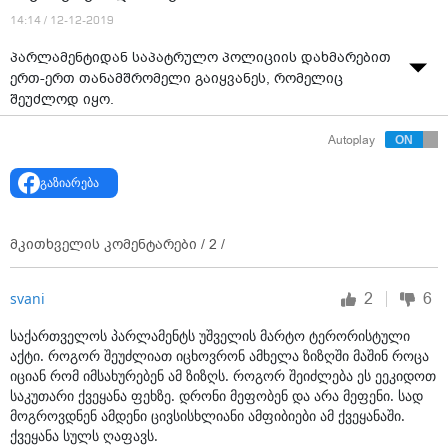
14:14 / 12-12-2019
პარლამენტიდან საპატრულო პოლიციის დახმარებით
ერთ-ერთ თანამშრომელი გაიყვანეს, რომელიც
შეუძლოდ იყო.
Autoplay
პარლამენტში სასწრაფო-სამედიცინო დახმარების
ბრიგადა რამდენიმე წუთის წინ მივიდა. მათ
გაზიარება
ჟურნალისტებთან კომენტარი არ გაუკეთებიათ.
გავრცელებული ინფორმაციით, ორი დეპუტატი -
სვეტლანა კუდბა და ენძელა მაჭავარიანი, ასევე,
მკითხველის კომენტარები /
2
/
პარლამენტის აპარატის რამდენიმე თანამშრომელი
თავს შეუძლოდ გრძნობს.
2
6
svani
რამდენიმე წუთის წინ პარლამენტში ასევე მივიდა
საპატრულო პოლიცია.
საქართველოს პარლამენტს უშველის მარტო ტერორისტული
აქტი. როგორ შეუძლიათ იცხოვრონ ამხელა ზიზღში მაშინ როცა
იციან რომ იმსახურებენ ამ ზიზღს. როგორ შეიძლება ეს ეეკიდოთ
საკუთარი ქვეყანა ფეხზე. დრონი მეფობენ და არა მეფენი. სად
მოგროვდნენ ამდენი ცივსისხლიანი ამფიბიები ამ ქვეყანაში.
ქვეყანა სულს ღაფავს.