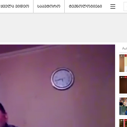
ყველა ვიდეო
საავტორო
ტექნოლოგიები
Au