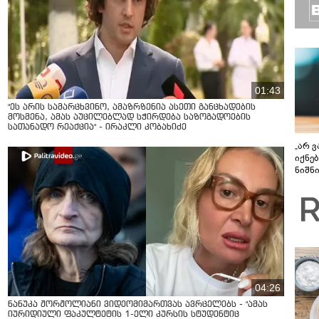
01:43
"ეს არის სამარცხვინო, ამაზრზენია ასეთი განცხადების
მოსმენა, ამას აუცილებლად სჭირდება საზოგადოების
სათანადო რეაქცია" - ირაკლი კობახიძე
„არ 
იქნე
ნიშნ
დისკ
განა
უფსკ
04:26
ნანუკა ჟორჟოლიანი ვიდეომიმართვას ავრცელებს - "ამას
იურიდიული ფაკულტეტის 1-ელი კურსის სტუდენტიც