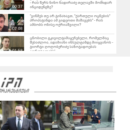
- რას წერს ნინო ნადირაძე თელავში მომხდარ
00:37
ინციდენტზე?
"ვინმეს თუ არ გინახავთ, "ქართული ოცნების"
პროპაგანდა ამ ვიდეოთი მაშავებს" - რას
ამბობს ონისე ოქრიაშვილი?
02:08
ცნობილი ტკივილგამაყუჩებელი, რომელმაც
შესაძლოა, ადამიანი ინსულტამდე მიიყვანოს -
გიორგი ღოღობერიძე საზოგადოებას
01:58
აფრთხილებს!
"მნიშვნელოვანია იცოდეთ! განსაკუთრებით
საშიში დაავადებების რიცხვში შედის და
უკავშირდება ტკიპის ნაკბენს" - ინფექციონისტი
08:50
ალექსანდრე გოგინავა საზოგადოებას
აფრთხილებს
"ცეცხლზე დამწვეს, "დამაბულინგეს" და ცილი
დამწამეს... მე თვითონ დავდე ვიდეო... ძალიან
ვინერვიულე იმ ბავშვებზე, რომლებიც
05:16
წაიყვანეს" - რას ამბობს თეა დარჩია მის
გარშემო ატეხილ აჟიოტაჟზე?
"საუკუნის დედამთილი" - ვიდეო ქორწილიდან,
რომელსაც დიდი გამოხმაურება მოჰყვა
"პატარძლის ნაცვლად დედა" - ვიდეო