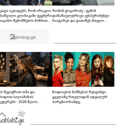
ჯვრისწერის ცერემონიიდან, რომელიც
ნახვების რეკორდს ხსნის
00:40
კატი აცხადებს, რომ ირაკლი
რომან გოცირიძე - გუშინ
ბაშვილი კლინიკაში გეგმური
დანაშაულებრივი ექსპერიმენტი
დიცინო შემოწმების მიზნით
ჩაატარეს და გათიშეს მთელი
გადაყვანილი და „არავითარი
ქვეყანა - დღემდე ვერ
ნიკო“ არ ყოფილა
დავადგინეთ, რა მოხდა
ელექტროენერგიის პირველი
გამორთვისას - როგორ შეიძლება
შიდა გადამცემმა ხაზმა
„ლოკდაუნი“ გამოიწვიოს?
ს შევიჭრათ თმა და
ზოდიაქოს ნიშნების რეიტინგი:
რიდოთ სილამაზის
ყველაზე რთულიდან იდეალურ
ედურებს - 2026 წლის
პარტნიორამდე
სტოს ასტროლოგიური
კვლევი