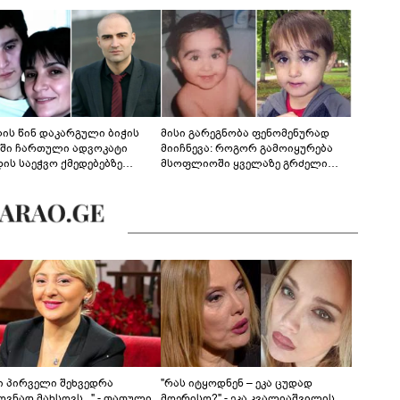
ლის წინ დაკარგული ბიჭის
მისი გარეგნობა ფენომენურად
ეში ჩართული ადვოკატი
მიიჩნევა: როგორ გამოიყურება
დის საეჭვო ქმედებებზე
მსოფლიოში ყველაზე გრძელი
რობს: "ქალბატონი უარს
წამწამების მქონე ბიჭი, რომელიც
დებს ინფორმაციის
ახლა 19 წლისაა?
დებაზე... წლობით
ინარეობდა საქმის
რცხვის ოპერაცია"
ნი პირველი შეხვედრა
"რას იტყოდნენ – ეკა ცუდად
ვნად მახსოვს..." - თათული
მღერისო?" - ეკა კვალიაშვილის