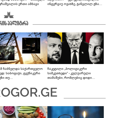
ერაშვილის ერთი ამბავი
ინტერვიუ ოჯახზე, განვლილ გზასა
და რთულ პერიოდზე
მ ჩაბნელდა საქართველო
ჩაკეტილი „პოლიტიკური
ედ: საბოტაჟი, ტექნიკური
სამკუთხედი“ - კულუარული
ეზი თუ
თამაშები, რომლებიც დიდი
როფესიონალიზმი?! -
სისხლის ფასად ჯდება
რო თვალჭრელიძის ანალიზი