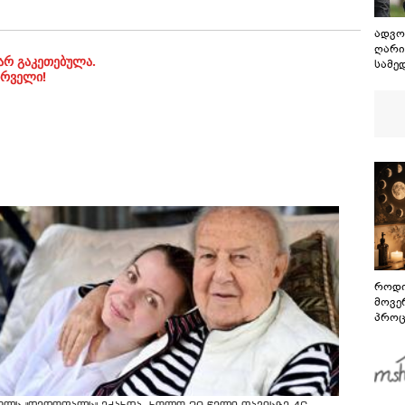
ადვო
ღარი
არ გაკეთებულა.
სამე
ირველი!
იყო 
საპა
როდი
მოვე
პროც
აგვი
გზამ