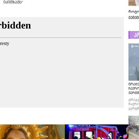
იკითხავს"
როგო
ვეგე
პ
ტრაგე
ჩაქრ
ვერტმ
ტრაგე
ჩაქრო
ვერტმ