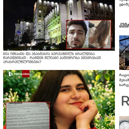
ედიშ
ნია იმნაძეს და ანასტასია ბერუაშვილს ბრალდება
წარედგინათ - რამდენ წლიანი პატიმრობა ემუქრებათ
არასრულწლოვნებს?
რატო
მესამ
ხარვ
არაპ
სანდ