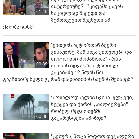
ინტერვიუზე? - "კაფეში ყავის
01:40
საყიდლად შევედი და
შემთხვევით შევხვდი ამ
ქალბატონს"
"ვიდეოს ავტორთან ბევრი
ვისაუბრე, მან სხვა ვიდეოები და
ფოტოებიც მომაწოდა" - რას
09:39
ამბობს ადვოკატი ტარიელ
კაკაბაძე 12 წლის წინ
გაუჩინარებული გურამ დადიანიძის საქმის შესახებ?
"მოსალოდნელია წვიმა, ელ­ჭე­ქი,
სე­ტყვა და ქა­რის გაძ­ლი­ე­რე­ბა" -
რომელ რეგიონებში
00:38
გაუარესდება ამინდი?
"გვსურს, მოგაწოდოთ დეტალური