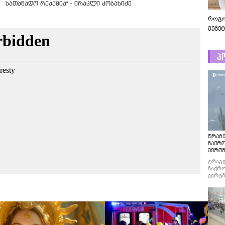
სათანადო რეაქცია" - ირაკლი კობახიძე
როგო
ვეგე
პ
ტრაგე
ჩაქრ
ვერტმ
ტრაგე
ჩაქრო
ვერტმ