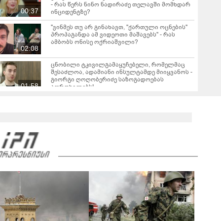
- რას წერს ნინო ნადირაძე თელავში მომხდარ
00:37
ინციდენტზე?
"ვინმეს თუ არ გინახავთ, "ქართული ოცნების"
პროპაგანდა ამ ვიდეოთი მაშავებს" - რას
ამბობს ონისე ოქრიაშვილი?
02:08
ცნობილი ტკივილგამაყუჩებელი, რომელმაც
შესაძლოა, ადამიანი ინსულტამდე მიიყვანოს -
გიორგი ღოღობერიძე საზოგადოებას
01:58
აფრთხილებს!
"მნიშვნელოვანია იცოდეთ! განსაკუთრებით
საშიში დაავადებების რიცხვში შედის და
უკავშირდება ტკიპის ნაკბენს" - ინფექციონისტი
08:50
ალექსანდრე გოგინავა საზოგადოებას
აფრთხილებს
"ცეცხლზე დამწვეს, "დამაბულინგეს" და ცილი
დამწამეს... მე თვითონ დავდე ვიდეო... ძალიან
ვინერვიულე იმ ბავშვებზე, რომლებიც
05:16
წაიყვანეს" - რას ამბობს თეა დარჩია მის
გარშემო ატეხილ აჟიოტაჟზე?
"საუკუნის დედამთილი" - ვიდეო ქორწილიდან,
რომელსაც დიდი გამოხმაურება მოჰყვა
"პატარძლის ნაცვლად დედა" - ვიდეო