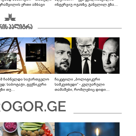
ერაშვილის ერთი ამბავი
ინტერვიუ ოჯახზე, განვლილ გზასა
და რთულ პერიოდზე
მ ჩაბნელდა საქართველო
ჩაკეტილი „პოლიტიკური
ედ: საბოტაჟი, ტექნიკური
სამკუთხედი“ - კულუარული
ეზი თუ
თამაშები, რომლებიც დიდი
როფესიონალიზმი?! -
სისხლის ფასად ჯდება
რო თვალჭრელიძის ანალიზი