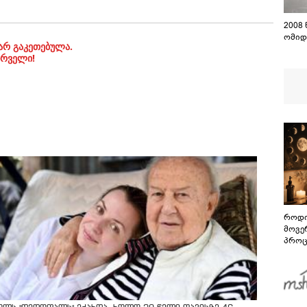
2008
ომიდ
არ გაკეთებულა.
ირველი!
როდი
მოვე
პროც
აგვი
გზამ