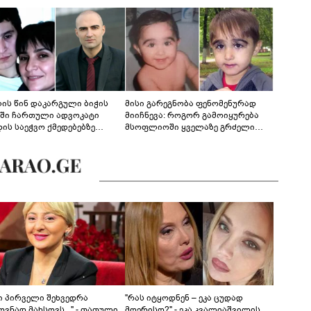
ლის წინ დაკარგული ბიჭის
მისი გარეგნობა ფენომენურად
ეში ჩართული ადვოკატი
მიიჩნევა: როგორ გამოიყურება
დის საეჭვო ქმედებებზე
მსოფლიოში ყველაზე გრძელი
რობს: "ქალბატონი უარს
წამწამების მქონე ბიჭი, რომელიც
დებს ინფორმაციის
ახლა 19 წლისაა?
დებაზე... წლობით
ინარეობდა საქმის
რცხვის ოპერაცია"
ნი პირველი შეხვედრა
"რას იტყოდნენ – ეკა ცუდად
ვნად მახსოვს..." - თათული
მღერისო?" - ეკა კვალიაშვილის