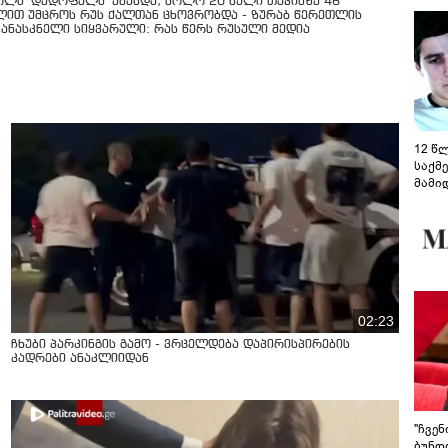
ოლს "დედოფალს" ეძახდა, ხოლო 20 წელი თავისზე 46
ლით უმცროს რუს ქალთან ცხოვრობდა - ზურაბ წერეთლის
კანასკნელი სიყვარული: რას წერს რუსული მედია
12 წ
საქმ
მამი
საუბ
აცხა
მოწო
მიმდ
ჩაფა
02:23
ჩხუბი პარკინგის გამო - ვრცელდება დაპირისპირების
კადრები ანაკლიიდან
"ჩვე
ბუნდო