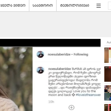
ყველა ვიდეო
საავტორო
ტექნოლოგიები
Au