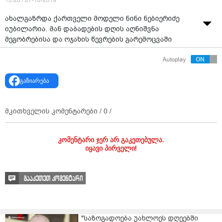
13:26 / 07-10-2019
ახალგაზრდა ქართველი მოდელი ნინი ნებიერიძე
იუბილარია. მან დაბადების დღის აღნიშვნა
მეგობრებისა და ოჯახის წევრების გარემოცვაში
გადაწყვიტა.
Autoplay
ნინის მეუღლე მასზე 29 წლით უფროსი, მილიონერი
გაზიარება
ბიზნესმენი თემურ უგულავაა, რომელთანაც უკვე 5
წელია ქორწინებაში არის და ორ შვილს - გოგონას და
ბიჭს ზრდიან.
მკითხველის კომენტარები /
0
/
კომენტარი ჯერ არ გაკეთებულა.
იყავი პირველი!
გააკეთეთ კომენტარი
"საზოგადოება უახლოეს დღეებში