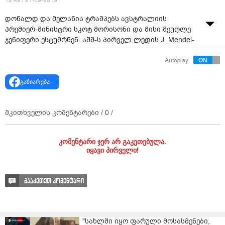
12:49 / 21-09-2019
დონალდ და მელანია ტრამპებს ავსტრალიის
პრემიერ-მინისტრი სკოტ მორისონი და მისი მეუღლე
ჯენიფერი ესტუმრნენ. აშშ-ს პირველ ლედის J. Mendel-
ის აბრეშუმის, ღია ზურმუხტისმეფრი კაბა ეცვა და
Autoplay
კრისტიან ლუბუტენის მაღალქუსლიანი ფეხსაცმელი
ამშვენებდა.
გაზიარება
ცნობილი დიზაინერი კაბის ღირებულება 5,990
დოლარს შეადგენდა. J. Mendel-ის კაბა ამჟამად
მკითხველის კომენტარები /
0
/
შესაძენად მიუწვდომელია.
კომენტარი ჯერ არ გაკეთებულა.
იყავი პირველი!
გააკეთეთ კომენტარი
"სახლში იყო ფარული მოსასმენები,