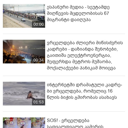
ესპანური მედია - სეუტამდე
მიღწევის მცდელობისას 67
მიგრანტი დაიღუპა
00:00
ვრცელდება ძლიერი მიწისძვრის
კადრები - დაზიანდა შენობები,
გაითიშა ელექტროენერგია,
00:34
შეფერხდა მეტროს მუშაობა,
მოქალაქეები პანიკამ მოიცვა
ინ­ტერ­ნეტ­ში დრა­მა­ტუ­ლი კად­რე­
ბი ვრცელდება, რომელიც 16
წლის ბიჭის გმირობას ასახავს
01:53
SOS! - ვრცელდება
სათვალთვალო კამერის