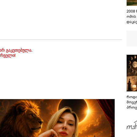
2008
ომის
დაკა
შენო
დაეშ
არ გაკეთებულა.
ირველი!
როდი
მოვე
პროც
აგვი
გზამ