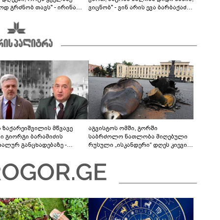
ოდ გრძნობ თავს" - ირინა
ვიცნობ" - ვინ არის ევა ბარბაქაძის
ვილის წერილი
რჩეული და როგორია მისი
სიყვარულის ამბავი
ა ზაქარეიშვილის მწვავე
აგვისტოს ომში, გორში
ხი გიორგი ბარამიძის
საბრძოლო ნათლობა მიღებული
დალურ განცხადებაზე -
რუსული „ისკანდერი“ დღეს კიევის
ლაფერი დეტალურად ვიცი...
მთავარ კოშმარად იქცა
ნში მოკლული ქართველები მე
ვასვენე... ბარამიძე კი
"