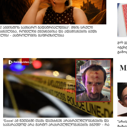
12 აგვისტოს სამყარო გადატრიალდება": მზის სრული
აბნელება, რომელიც ქვეყნებისა და ადამიანების ბედს
ვლის! - ასტროლოგის გაფრთხილება
ვის 
ატეს
გამო
წარდ
"Soos! ამ წუთებში თავს დაესხნენ არასრულწლოვანების და
"არი
სავარაუდოდ არა მარტო არასრულწლოვანების ჯგუფი" - რა
შიში