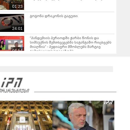
01:23
გოგონა დრაკონის ტატუთი
24:01
“პანდემიის პერიოდში ჭარბი წონის და
სიმსუქნის შემთხვევებმა საგანგაშო რიცხვებს
მიაღწია“ - პედიატრი მშობლებს მარტივ
04:54
გამოსავალს სთავაზობს
ექსტრაორდინარული თუ ინტელექტუალური
კომედია
26:40
IRI-ს კვლევის მიხედვით, პანდემიის დაწყების
შემდეგ რესპონდენტთა უმეტესობის
ეკონომიკური მდგომარეობა გაუარესდა
01:03
ბებიას გვარს ამოფარებული მისტერ ფაულერი
- 5 განსხვავებული როლი და ფილმი
25:37
“სატრანსპორტო საშუალება, რომელსაც