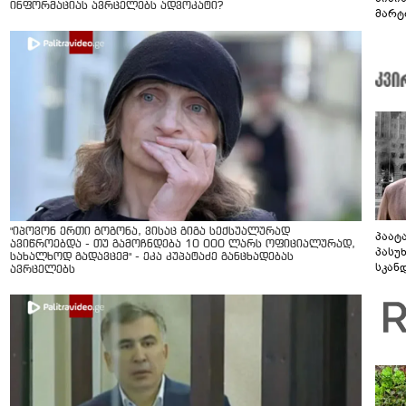
ინფორმაციას ავრცელებს ადვოკატი?
მარტ
ონაშ
"იპოვონ ერთი გოგონა, ვისაც გიგა სექსუალურად
პაატ
ავიწროებდა - თუ გამოჩნდება 10 000 ლარს ოფიციალურად,
პასუ
სახალხოდ გადავცემ" - ეკა კუპატაძე განცხადებას
სკან
ავრცელებს
"ყვე
კამა
გადმო
ტყუის