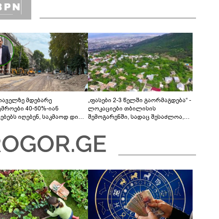
თაველზე მდებარე
„ფასები 2-3 წელში გაორმაგდება“ -
უმროები 40-50%-იან
ლოკაციები თბილისის
მებებს იღებენ, საკმაოდ დიდი
შემოგარენში, სადაც შესაძლოა,
ლისკენ წავალთ - მეგონა,
მიწები გაძვირდეს
ც მოიფიქრებდა და ბიზნესს
დებოდა“