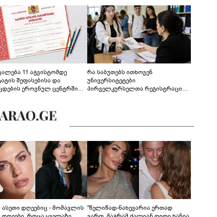
ევალება 11 აგვისტომდე
რა საბუთებს ითხოვენ
ტატის შეფასებისა და
უნივერსიტეტები
ცდების ეროვნულ ცენტრში
პირველკურსელთა რეგისტრაციის
გენა - დეტალები
დროს
ს ასეთი დღეებიც - მომავლის
"წელიწად-ნახევარია ერთად
ს დღეები, როცა ყველაზე
ვართ, მაგრამ ძალიან დიდი ხანია,