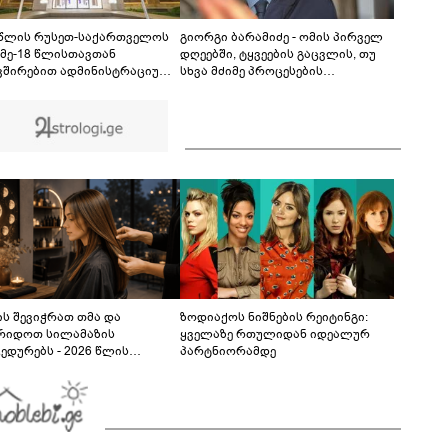
ტექინსპექტირების ვადა აქვს გასული,
გავატარე კამერებთან რამდენიმე ქალაქში,
04:16
ერთი ჯარიმაც არ გამოწერილა“- დავით
 წლის რუსეთ-საქართველოს
გიორგი ბარამიძე - ომის პირველ
მესხიშვილი ახალ პრობლემაზე საუბრობს
 მე-18 წლისთავთან
დღეებში, ტყვეების გაცვლის, თუ
ვშირებით ადმინისტრაციულ
სხვა მძიმე პროცესების
ბებზე სახელმწიფო დროშები
აღსაწერად, სხვა სიტყვის
ვა
გამოყენება აჯობებდა - არასდროს
მითქვამს, რომ ჩვენები
ხელებაწეულს ან დატყვევებულს
"ხვრეტდნენ", ეგ არასდროს
მინახავს და არც რაიმე ფაქტი
ვიცი
ს შევიჭრათ თმა და
ზოდიაქოს ნიშნების რეიტინგი:
რიდოთ სილამაზის
ყველაზე რთულიდან იდეალურ
ედურებს - 2026 წლის
პარტნიორამდე
სტოს ასტროლოგიური
კვლევი