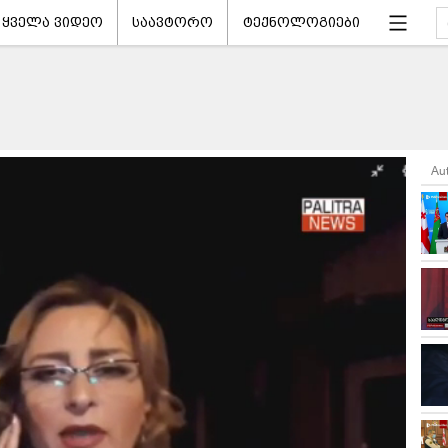
ყველა ვიდეო
საავტორო
ტექნოლოგიები
Au